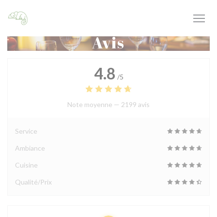
Personnalisation de vos choix en matière de cookies
Avis
4.8
/5
Note moyenne —
2199 avis
Service
Ambiance
Cuisine
Qualité/Prix