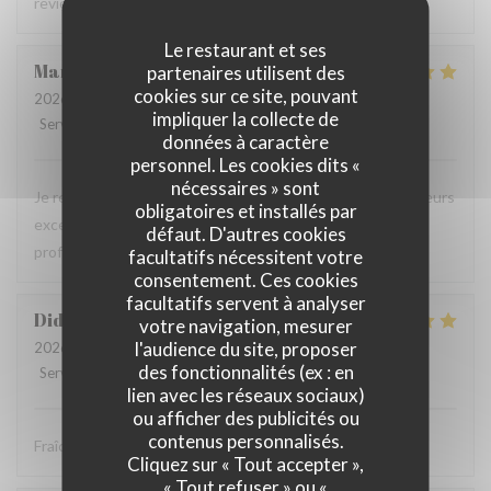
reviendrons c'est certain .
Le restaurant et ses
Martine
B
partenaires utilisent des
cookies sur ce site, pouvant
2026-08-01
- 20:45 - Couverts 4
impliquer la collecte de
Service
:
5
/5
Ambiance
:
5
/5
Cuisine
:
5
/5
Qualité / Prix
:
5
/5
données à caractère
personnel. Les cookies dits «
nécessaires » sont
Je recommande ce restaurant, la qualité des plats, les saveurs
obligatoires et installés par
exceptionnelles sans compter la gentillesse et
défaut. D'autres cookies
professionnalisme du personnel.
facultatifs nécessitent votre
consentement. Ces cookies
facultatifs servent à analyser
Didier
P
votre navigation, mesurer
l'audience du site, proposer
2026-08-01
- 12:30 - Couverts 4
des fonctionnalités (ex : en
Service
:
5
/5
Ambiance
:
5
/5
Cuisine
:
5
/5
Qualité / Prix
:
5
/5
lien avec les réseaux sociaux)
ou afficher des publicités ou
contenus personnalisés.
Fraîcheur des produits
Cliquez sur « Tout accepter »,
« Tout refuser » ou «