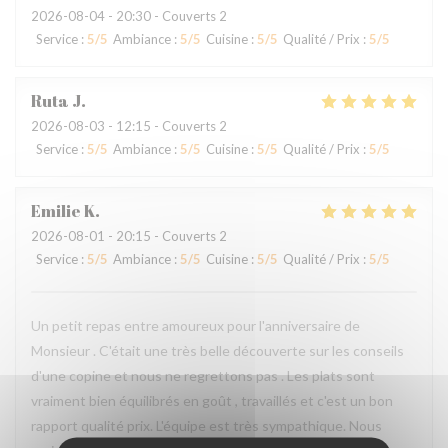
2026-08-04
- 20:30 - Couverts 2
Service
:
5
/5
Ambiance
:
5
/5
Cuisine
:
5
/5
Qualité / Prix
:
5
/5
Ruta
J
2026-08-03
- 12:15 - Couverts 2
Service
:
5
/5
Ambiance
:
5
/5
Cuisine
:
5
/5
Qualité / Prix
:
5
/5
Emilie
K
2026-08-01
- 20:15 - Couverts 2
Service
:
5
/5
Ambiance
:
5
/5
Cuisine
:
5
/5
Qualité / Prix
:
5
/5
Un petit repas entre amoureux pour l'anniversaire de
Monsieur . C'était une très belle découverte sur les conseils
d'une copine et nous ne regrettons pas . Les plats sont
vraiment bien équilibrés en goût , travaillés et c'est un bon
rapport qualité prix. L'équipe est très sympathique. Nous