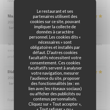
reviendrons c'est certain .
Le restaurant et ses
Martine
B
partenaires utilisent des
cookies sur ce site, pouvant
2026-08-01
- 20:45 - Couverts 4
impliquer la collecte de
Service
:
5
/5
Ambiance
:
5
/5
Cuisine
:
5
/5
Qualité / Prix
:
5
/5
données à caractère
personnel. Les cookies dits «
nécessaires » sont
Je recommande ce restaurant, la qualité des plats, les saveurs
obligatoires et installés par
exceptionnelles sans compter la gentillesse et
défaut. D'autres cookies
professionnalisme du personnel.
facultatifs nécessitent votre
consentement. Ces cookies
facultatifs servent à analyser
Didier
P
votre navigation, mesurer
l'audience du site, proposer
2026-08-01
- 12:30 - Couverts 4
des fonctionnalités (ex : en
Service
:
5
/5
Ambiance
:
5
/5
Cuisine
:
5
/5
Qualité / Prix
:
5
/5
lien avec les réseaux sociaux)
ou afficher des publicités ou
contenus personnalisés.
Fraîcheur des produits
Cliquez sur « Tout accepter »,
« Tout refuser » ou «