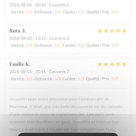
2026-08-04
- 20:30 - Couverts 2
Service
:
5
/5
Ambiance
:
5
/5
Cuisine
:
5
/5
Qualité / Prix
:
5
/5
Ruta
J
2026-08-03
- 12:15 - Couverts 2
Service
:
5
/5
Ambiance
:
5
/5
Cuisine
:
5
/5
Qualité / Prix
:
5
/5
Emilie
K
2026-08-01
- 20:15 - Couverts 2
Service
:
5
/5
Ambiance
:
5
/5
Cuisine
:
5
/5
Qualité / Prix
:
5
/5
Un petit repas entre amoureux pour l'anniversaire de
Monsieur . C'était une très belle découverte sur les conseils
d'une copine et nous ne regrettons pas . Les plats sont
vraiment bien équilibrés en goût , travaillés et c'est un bon
rapport qualité prix. L'équipe est très sympathique. Nous