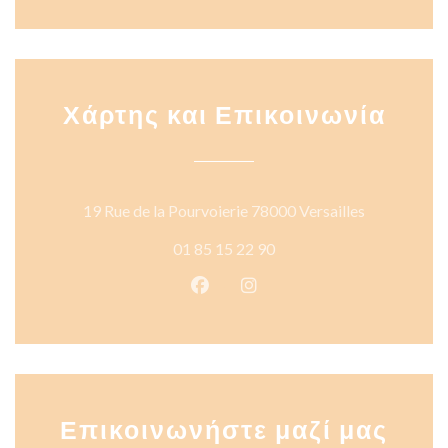
Χάρτης και Επικοινωνία
((ανοίγει σ
19 Rue de la Pourvoierie 78000 Versailles
01 85 15 22 90
Facebook ((ανοίγει σε νέο παρά
Instagram ((ανοίγει σε νέ
Επικοινωνήστε μαζί μας