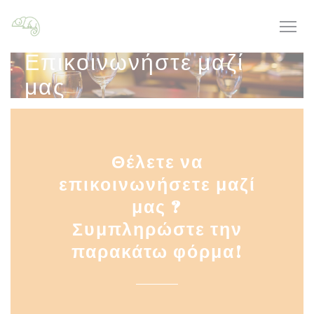
Πίνακας διαχείρισης "Μπισκότων" (Cookies)
Επικοινωνήστε μαζί
μας
Θέλετε να
επικοινωνήσετε μαζί
μας ?
Συμπληρώστε την
παρακάτω φόρμα!