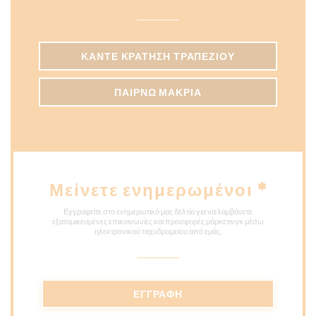
ΚΆΝΤΕ ΚΡΆΤΗΣΗ ΤΡΑΠΕΖΙΟΎ
ΠΑΊΡΝΩ ΜΑΚΡΙΆ
Μείνετε ενημερωμένοι
*
Εγγραφείτε στο ενημερωτικό μας δελτίο για να λαμβάνετε
εξατομικευμένες επικοινωνίες και προσφορές μάρκετινγκ μέσω
ηλεκτρονικού ταχυδρομείου από εμάς.
ΕΓΓΡΑΦΉ