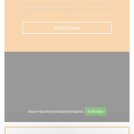
εγγραφείτε στο Μητρώο του Άρθρου 11:
dpa.gr
. Για περισσότερες
πληροφορίες σχετικά με την επεξεργασία των δεδομένων σας, δείτε
την
πολιτική απορρήτου
.
Waze Map είναι απενεργοποιημένο.
Επέτρεψε