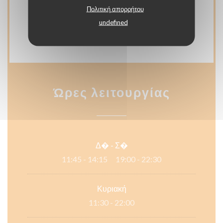
Eurocard / Mastercard, Το εστιατόριο TitresΤο
Πολιτική απορρήτου
εστιατόριο Titres, Μετρητά, Visa, Κουπόνια
undefined
διακοπών, Χρεωστική κάρτα
Ώρες λειτουργίας
Δ�
-
Σ�
11:45 - 14:15
19:00 - 22:30
•
Κυριακή
11:30 - 22:00