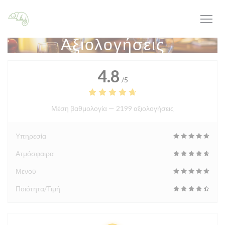
Πίνακας διαχείρισης "Μπισκότων" (Cookies)
Αξιολογήσεις
4.8
/5
Μέση βαθμολογία —
2199 αξιολογήσεις
Υπηρεσία
Ατμόσφαιρα
Μενού
Ποιότητα/Τιμή