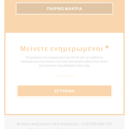
ΠΑΊΡΝΩ ΜΑΚΡΙΆ
Μείνετε ενημερωμένοι
*
Εγγραφείτε στο ενημερωτικό μας δελτίο για να λαμβάνετε
εξατομικευμένες επικοινωνίες και προσφορές μάρκετινγκ μέσω
ηλεκτρονικού ταχυδρομείου από εμάς.
ΕΓΓΡΑΦΉ
© 2026 CAMELEONE CAFE VERSAILLES — Η ΙΣΤΟΣΕΛΊΔΑ ΤΟΥ