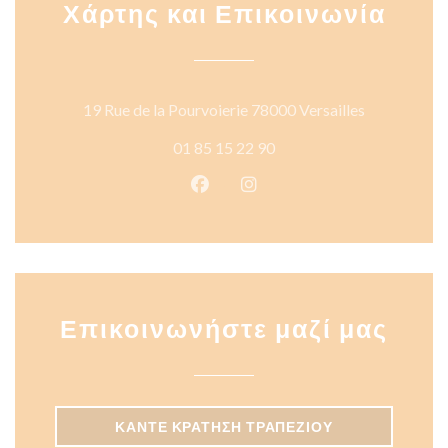
Χάρτης και Επικοινωνία
((ανοίγει σ
19 Rue de la Pourvoierie 78000 Versailles
01 85 15 22 90
Facebook ((ανοίγει σε νέο παρά
Instagram ((ανοίγει σε νέ
Επικοινωνήστε μαζί μας
ΚΆΝΤΕ ΚΡΆΤΗΣΗ ΤΡΑΠΕΖΙΟΎ