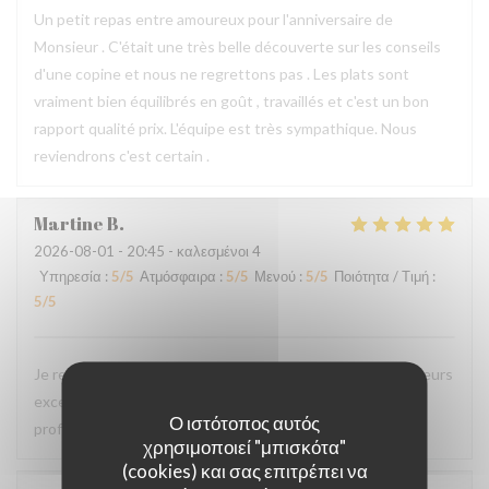
Un petit repas entre amoureux pour l'anniversaire de
Monsieur . C'était une très belle découverte sur les conseils
d'une copine et nous ne regrettons pas . Les plats sont
vraiment bien équilibrés en goût , travaillés et c'est un bon
rapport qualité prix. L'équipe est très sympathique. Nous
reviendrons c'est certain .
Martine
B
2026-08-01
- 20:45 - καλεσμένοι 4
Υπηρεσία
:
5
/5
Ατμόσφαιρα
:
5
/5
Μενού
:
5
/5
Ποιότητα / Τιμή
:
5
/5
Je recommande ce restaurant, la qualité des plats, les saveurs
exceptionnelles sans compter la gentillesse et
Ο ιστότοπος αυτός
professionnalisme du personnel.
χρησιμοποιεί "μπισκότα"
(cookies) και σας επιτρέπει να