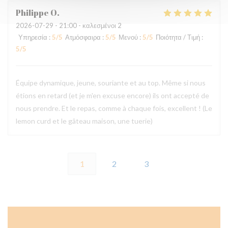
Philippe
O
2026-07-29
- 21:00 - καλεσμένοι 2
Υπηρεσία
:
5
/5
Ατμόσφαιρα
:
5
/5
Μενού
:
5
/5
Ποιότητα / Τιμή
:
5
/5
Équipe dynamique, jeune, souriante et au top. Même si nous
étions en retard (et je m'en excuse encore) ils ont accepté de
nous prendre. Et le repas, comme à chaque fois, excellent ! (Le
lemon curd et le gâteau maison, une tuerie)
1
2
3