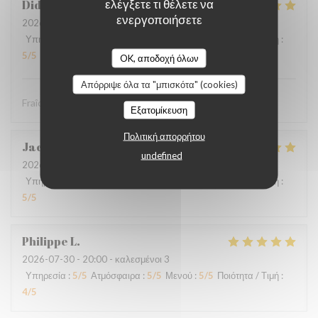
ελέγξετε τι θέλετε να
Didier
P
ενεργοποιήσετε
2026-08-01
- 12:30 - καλεσμένοι 4
Υπηρεσία
:
5
/5
Ατμόσφαιρα
:
5
/5
Μενού
:
5
/5
Ποιότητα / Τιμή
:
5
/5
OK, αποδοχή όλων
Απόρριψε όλα τα "μπισκότα" (cookies)
Fraîcheur des produits
Εξατομίκευση
Πολιτική απορρήτου
Jacques
B
undefined
2026-07-31
- 20:30 - καλεσμένοι 2
Υπηρεσία
:
5
/5
Ατμόσφαιρα
:
5
/5
Μενού
:
5
/5
Ποιότητα / Τιμή
:
5
/5
Philippe
L
2026-07-30
- 20:00 - καλεσμένοι 3
Υπηρεσία
:
5
/5
Ατμόσφαιρα
:
5
/5
Μενού
:
5
/5
Ποιότητα / Τιμή
:
4
/5