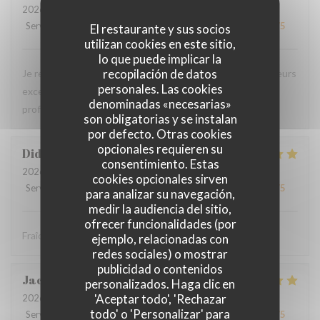
2026-08-01
- 20:45 - Invitados 4
Servicio
:
5
/5
Ambiente
:
5
/5
Menú
:
5
/5
Calidad / Precio
:
5
/5
El restaurante y sus socios
utilizan cookies en este sitio,
lo que puede implicar la
recopilación de datos
Je recommande ce restaurant, la qualité des plats, les saveurs
personales. Las cookies
exceptionnelles sans compter la gentillesse et
denominadas «necesarias»
professionnalisme du personnel.
son obligatorias y se instalan
por defecto. Otras cookies
opcionales requieren su
Didier
P
consentimiento. Estas
2026-08-01
- 12:30 - Invitados 4
cookies opcionales sirven
Servicio
:
5
/5
Ambiente
:
5
/5
Menú
:
5
/5
Calidad / Precio
:
5
/5
para analizar su navegación,
medir la audiencia del sitio,
ofrecer funcionalidades (por
Fraîcheur des produits
ejemplo, relacionadas con
redes sociales) o mostrar
publicidad o contenidos
Jacques
B
personalizados. Haga clic en
'Aceptar todo', 'Rechazar
2026-07-31
- 20:30 - Invitados 2
todo' o 'Personalizar' para
Servicio
:
5
/5
Ambiente
:
5
/5
Menú
:
5
/5
Calidad / Precio
:
5
/5