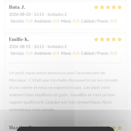
Ruta
J
2026-08-03
- 12:15 - Invitados 2
Servicio
:
5
/5
Ambiente
:
5
/5
Menú
:
5
/5
Calidad / Precio
:
5
/5
Emilie
K
2026-08-01
- 20:15 - Invitados 2
Servicio
:
5
/5
Ambiente
:
5
/5
Menú
:
5
/5
Calidad / Precio
:
5
/5
Un petit repas entre amoureux pour l'anniversaire de
Monsieur . C'était une très belle découverte sur les conseils
d'une copine et nous ne regrettons pas . Les plats sont
vraiment bien équilibrés en goût , travaillés et c'est un bon
rapport qualité prix. L'équipe est très sympathique. Nous
reviendrons c'est certain .
Martine
B