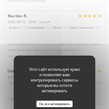
reviendrons c'est certain .
Martine
B
2026-08-01
- 20:45 - гости 4
Услуги
:
5
/5
Атмосфера
:
5
/5
Меню
:
5
/5
Цена / качество
:
5
/5
Je recommande ce restaurant, la qualité des plats, les saveurs
exceptionnelles sans compter la gentillesse et
professionnalisme du personnel.
Этот сайт использует кукис
Didier
P
и позволяет вам
2026-08-01
- 12:30 - гости 4
контролировать сервисы
Услуги
:
5
/5
Атмосфера
:
5
/5
Меню
:
5
/5
Цена / качество
:
5
/5
которые вы хотите
активировать
Fraîcheur des produits
Ок, все активировать