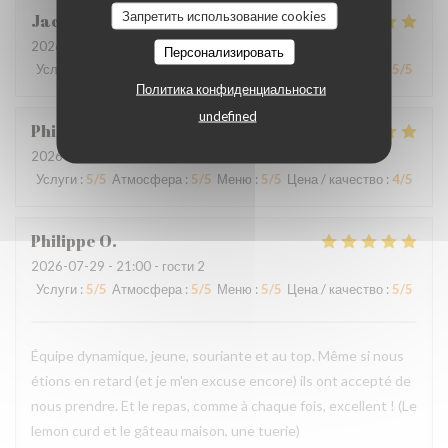
Запретить использование cookies
Jacques
B
2026-07-31
- 20:30 - гости 2
Персонализировать
Услуги
:
5
/5
Атмосфера
:
5
/5
Меню
:
5
/5
Цена / качество
:
5
/5
Политика конфиденциальности
undefined
Philippe
L
2026-07-30
- 20:00 - гости 3
Услуги
:
5
/5
Атмосфера
:
5
/5
Меню
:
5
/5
Цена / качество
:
4
/5
Philippe
O
2026-07-29
- 21:00 - гости 2
Услуги
:
5
/5
Атмосфера
:
5
/5
Меню
:
5
/5
Цена / качество
:
5
/5
Équipe dynamique, jeune, souriante et au top. Même si nous
étions en retard (et je m'en excuse encore) ils ont accepté de
nous prendre. Et le repas, comme à chaque fois, excellent ! (Le
lemon curd et le gâteau maison, une tuerie)