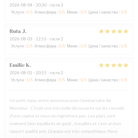
2026-08-04
- 20:30 - гости 2
Услуги
:
5
/5
Атмосфера
:
5
/5
Меню
:
5
/5
Цена / качество
:
5
/5
Ruta
J
2026-08-03
- 12:15 - гости 2
Услуги
:
5
/5
Атмосфера
:
5
/5
Меню
:
5
/5
Цена / качество
:
5
/5
Emilie
K
2026-08-01
- 20:15 - гости 2
Услуги
:
5
/5
Атмосфера
:
5
/5
Меню
:
5
/5
Цена / качество
:
5
/5
Un petit repas entre amoureux pour l'anniversaire de
Monsieur . C'était une très belle découverte sur les conseils
d'une copine et nous ne regrettons pas . Les plats sont
vraiment bien équilibrés en goût , travaillés et c'est un bon
rapport qualité prix. L'équipe est très sympathique. Nous