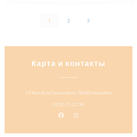
1
2
3
Карта и контакты
((открывает
19 Rue de la Pourvoierie 78000 Versailles
01 85 15 22 90
Facebook ((открывается в ново
Instagram ((открывается