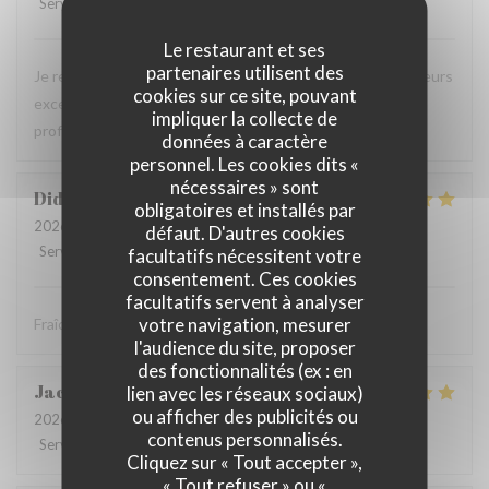
Service
:
5
/5
Ambiance
:
5
/5
Cuisine
:
5
/5
Qualité / Prix
:
5
/5
Le restaurant et ses
partenaires utilisent des
Je recommande ce restaurant, la qualité des plats, les saveurs
cookies sur ce site, pouvant
exceptionnelles sans compter la gentillesse et
impliquer la collecte de
professionnalisme du personnel.
données à caractère
personnel. Les cookies dits «
nécessaires » sont
Didier
P
obligatoires et installés par
2026-08-01
- 12:30 - Couverts 4
défaut. D'autres cookies
Service
:
5
/5
Ambiance
:
5
/5
Cuisine
:
5
/5
Qualité / Prix
:
5
/5
facultatifs nécessitent votre
consentement. Ces cookies
facultatifs servent à analyser
votre navigation, mesurer
Fraîcheur des produits
l'audience du site, proposer
des fonctionnalités (ex : en
Jacques
B
lien avec les réseaux sociaux)
ou afficher des publicités ou
2026-07-31
- 20:30 - Couverts 2
contenus personnalisés.
Service
:
5
/5
Ambiance
:
5
/5
Cuisine
:
5
/5
Qualité / Prix
:
5
/5
Cliquez sur « Tout accepter »,
« Tout refuser » ou «