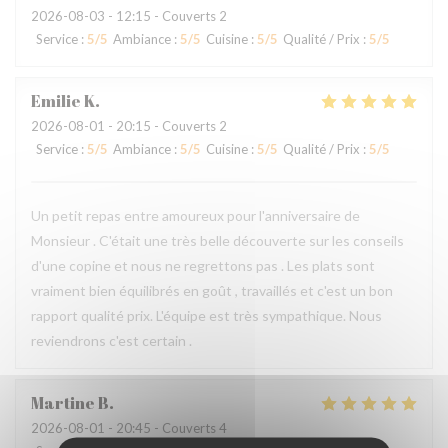
2026-08-03
- 12:15 - Couverts 2
Service
:
5
/5
Ambiance
:
5
/5
Cuisine
:
5
/5
Qualité / Prix
:
5
/5
Emilie
K
2026-08-01
- 20:15 - Couverts 2
Service
:
5
/5
Ambiance
:
5
/5
Cuisine
:
5
/5
Qualité / Prix
:
5
/5
Un petit repas entre amoureux pour l'anniversaire de
Monsieur . C'était une très belle découverte sur les conseils
d'une copine et nous ne regrettons pas . Les plats sont
vraiment bien équilibrés en goût , travaillés et c'est un bon
rapport qualité prix. L'équipe est très sympathique. Nous
reviendrons c'est certain .
Martine
B
2026-08-01
- 20:45 - Couverts 4