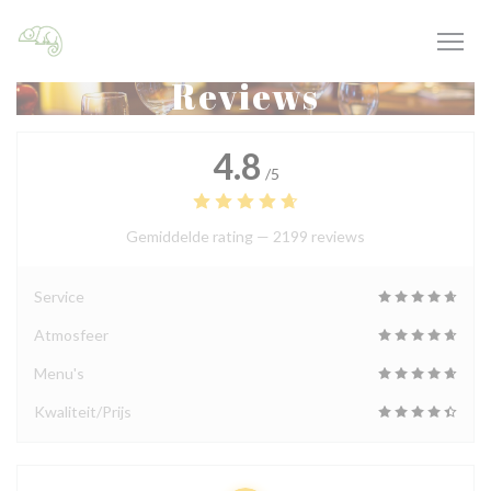
Cookies beheer paneel
Reviews
4.8
/5
Gemiddelde rating —
2199 reviews
Service
Atmosfeer
Menu's
Kwaliteit/Prijs