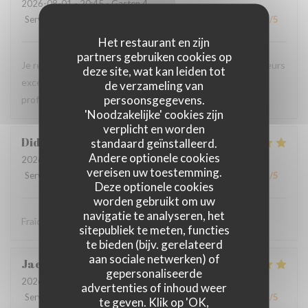
2026-08-01
- 20:45 - Gasten 4
Service
:
5
/5
Atmosfeer
:
5
/5
Keuken
:
5
/5
Kwaliteit / Prijs
:
5
/5
Het restaurant en zijn
partners gebruiken cookies op
Je recommande ce restaurant, la qualité des plats, les saveurs
deze site, wat kan leiden tot
exceptionnelles sans compter la gentillesse et
de verzameling van
persoonsgegevens.
professionnalisme du personnel.
'Noodzakelijke' cookies zijn
verplicht en worden
Didier
P
standaard geïnstalleerd.
Andere optionele cookies
2026-08-01
- 12:30 - Gasten 4
vereisen uw toestemming.
Service
:
5
/5
Atmosfeer
:
5
/5
Keuken
:
5
/5
Kwaliteit / Prijs
:
5
/5
Deze optionele cookies
worden gebruikt om uw
navigatie te analyseren, het
Fraîcheur des produits
sitepubliek te meten, functies
te bieden (bijv. gerelateerd
aan sociale netwerken) of
Jacques
B
gepersonaliseerde
2026-07-31
- 20:30 - Gasten 2
advertenties of inhoud weer
Service
:
5
/5
Atmosfeer
:
5
/5
Keuken
:
5
/5
Kwaliteit / Prijs
:
5
/5
te geven. Klik op 'OK,