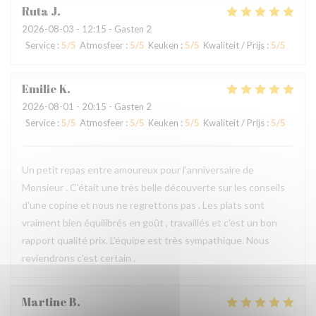
Ruta
J
2026-08-03
- 12:15 - Gasten 2
Service
:
5
/5
Atmosfeer
:
5
/5
Keuken
:
5
/5
Kwaliteit / Prijs
:
5
/5
Emilie
K
2026-08-01
- 20:15 - Gasten 2
Service
:
5
/5
Atmosfeer
:
5
/5
Keuken
:
5
/5
Kwaliteit / Prijs
:
5
/5
Un petit repas entre amoureux pour l'anniversaire de
Monsieur . C'était une très belle découverte sur les conseils
d'une copine et nous ne regrettons pas . Les plats sont
vraiment bien équilibrés en goût , travaillés et c'est un bon
rapport qualité prix. L'équipe est très sympathique. Nous
reviendrons c'est certain .
Martine
B