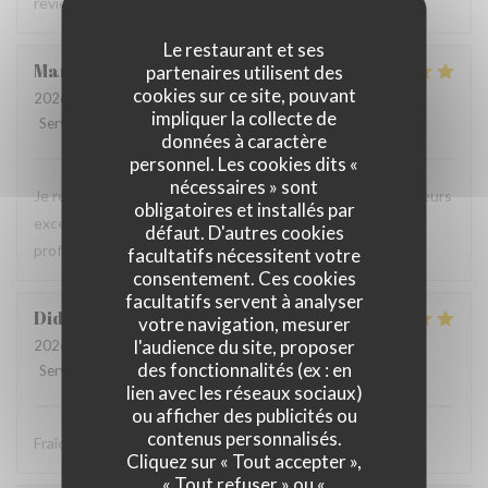
reviendrons c'est certain .
Le restaurant et ses
Martine
B
partenaires utilisent des
cookies sur ce site, pouvant
2026-08-01
- 20:45 - Couverts 4
impliquer la collecte de
Service
:
5
/5
Ambiance
:
5
/5
Cuisine
:
5
/5
Qualité / Prix
:
5
/5
données à caractère
personnel. Les cookies dits «
nécessaires » sont
Je recommande ce restaurant, la qualité des plats, les saveurs
obligatoires et installés par
exceptionnelles sans compter la gentillesse et
défaut. D'autres cookies
professionnalisme du personnel.
facultatifs nécessitent votre
consentement. Ces cookies
facultatifs servent à analyser
Didier
P
votre navigation, mesurer
l'audience du site, proposer
2026-08-01
- 12:30 - Couverts 4
des fonctionnalités (ex : en
Service
:
5
/5
Ambiance
:
5
/5
Cuisine
:
5
/5
Qualité / Prix
:
5
/5
lien avec les réseaux sociaux)
ou afficher des publicités ou
contenus personnalisés.
Fraîcheur des produits
Cliquez sur « Tout accepter »,
« Tout refuser » ou «