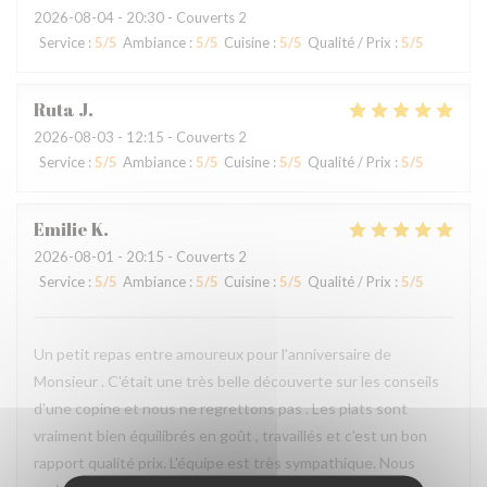
2026-08-04
- 20:30 - Couverts 2
Service
:
5
/5
Ambiance
:
5
/5
Cuisine
:
5
/5
Qualité / Prix
:
5
/5
Ruta
J
2026-08-03
- 12:15 - Couverts 2
Service
:
5
/5
Ambiance
:
5
/5
Cuisine
:
5
/5
Qualité / Prix
:
5
/5
Emilie
K
2026-08-01
- 20:15 - Couverts 2
Service
:
5
/5
Ambiance
:
5
/5
Cuisine
:
5
/5
Qualité / Prix
:
5
/5
Un petit repas entre amoureux pour l'anniversaire de
Monsieur . C'était une très belle découverte sur les conseils
d'une copine et nous ne regrettons pas . Les plats sont
vraiment bien équilibrés en goût , travaillés et c'est un bon
rapport qualité prix. L'équipe est très sympathique. Nous