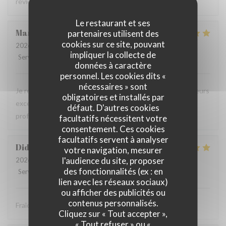
reviendrons c'est certain .
Le restaurant et ses
Martine
B
partenaires utilisent des
cookies sur ce site, pouvant
2026-08-01
- 20:45 - Couverts 4
impliquer la collecte de
Service
:
5
/5
Ambiance
:
5
/5
Cuisine
:
5
/5
Qualité / Prix
:
5
/5
données à caractère
personnel. Les cookies dits «
nécessaires » sont
Je recommande ce restaurant, la qualité des plats, les saveurs
obligatoires et installés par
exceptionnelles sans compter la gentillesse et
défaut. D'autres cookies
professionnalisme du personnel.
facultatifs nécessitent votre
consentement. Ces cookies
facultatifs servent à analyser
Didier
P
votre navigation, mesurer
l'audience du site, proposer
2026-08-01
- 12:30 - Couverts 4
des fonctionnalités (ex : en
Service
:
5
/5
Ambiance
:
5
/5
Cuisine
:
5
/5
Qualité / Prix
:
5
/5
lien avec les réseaux sociaux)
ou afficher des publicités ou
contenus personnalisés.
Fraîcheur des produits
Cliquez sur « Tout accepter »,
« Tout refuser » ou «