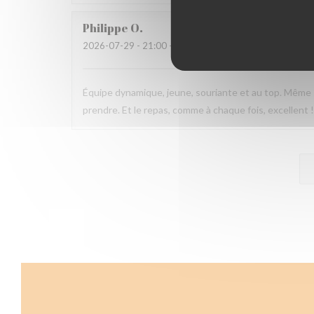
Philippe
O
2026-07-29
- 21:00 - Couverts 2
Équipe dynamique, jeune, souriante et au top. Même s
prendre. Et le repas, comme à chaque fois, excellent 