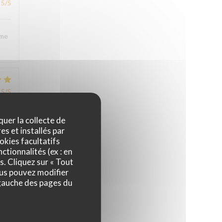
5
/5
sme
5
/5
quer la collecte de
es et installés par
okies facultatifs
ctionnalités (ex : en
s. Cliquez sur « Tout
5
/5
ous pouvez modifier
 gauche des pages du
4
/5