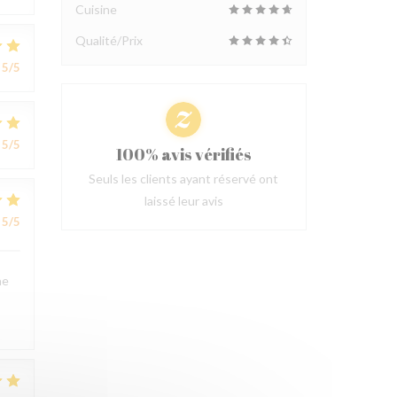
Cuisine
Qualité/Prix
5
/5
5
/5
100% avis vérifiés
Seuls les clients ayant réservé ont
laissé leur avis
5
/5
ne