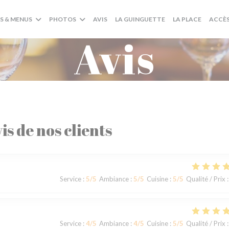
((OUVRE UNE NOUVEL
((OUVRE
S & MENUS
PHOTOS
AVIS
LA GUINGUETTE
LA PLACE
ACCÈ
Avis
is de nos clients
Service
:
5
/5
Ambiance
:
5
/5
Cuisine
:
5
/5
Qualité / Prix
:
Service
:
4
/5
Ambiance
:
4
/5
Cuisine
:
5
/5
Qualité / Prix
: