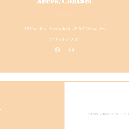
Accès/Contact
((ouvre une 
19 Rue de la Pourvoierie 78000 Versailles
01 85 15 22 90
Facebook ((ouvre une nouvelle 
Instagram ((ouvre une nou
r
Inscrivez-vous à notre lettre