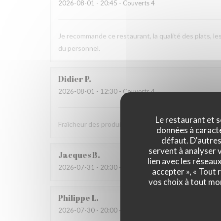
2026-08-01
- 20:45 - Couverts 4
Je recommande ce restaurant, la qualité des plats, l
du personnel.
Didier
P
2026-08-01
- 12:30 - Couverts 4
Le restaurant et s
Fraîcheur des produits
données à caractèr
défaut. D'autres
servent à analyser v
Jacques
B
lien avec les réseau
2026-07-31
- 20:30 - Couverts 2
accepter », « Tout
vos choix à tout mo
Philippe
L
2026-07-30
- 20:00 - Couverts 3