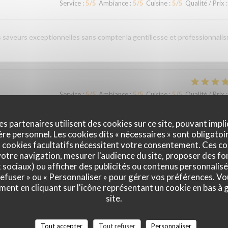
Service
:
5
/5
Ambiance
:
5
/5
Cuisine
:
5
/5
Qualité / Prix
:
es saveurs exceptionnelles sans compter la gentillesse et professionnali
Service
:
5
/5
Ambiance
:
5
/5
Cuisine
:
5
/5
Qualité / Prix
:
es partenaires utilisent des cookies sur ce site, pouvant impli
e personnel. Les cookies dits « nécessaires » sont obligatoir
 cookies facultatifs nécessitent votre consentement. Ces co
otre navigation, mesurer l'audience du site, proposer des fon
x sociaux) ou afficher des publicités ou contenus personnalisé
Service
:
5
/5
Ambiance
:
5
/5
Cuisine
:
5
/5
Qualité / Prix
:
 refuser » ou « Personnaliser » pour gérer vos préférences. V
ment en cliquant sur l'icône représentant un cookie en bas à
site.
Service
:
5
/5
Ambiance
:
5
/5
Cuisine
:
5
/5
Qualité / Prix
:
Tout accepter
Tout refuser
Personnaliser