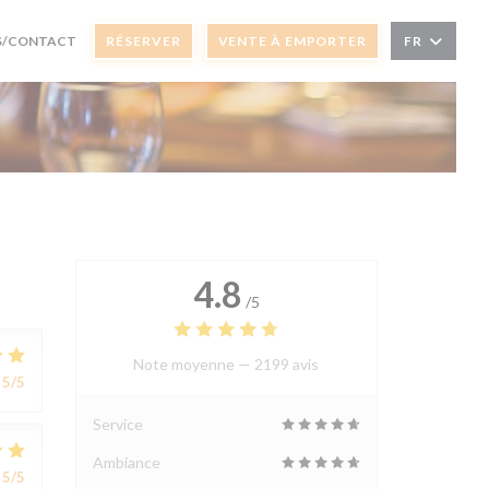
LE FENÊTRE))
 UNE NOUVELLE FENÊTRE))
S/CONTACT
RÉSERVER
VENTE À EMPORTER
FR
4.8
/5
Note moyenne —
2199 avis
5
/5
Service
Ambiance
5
/5