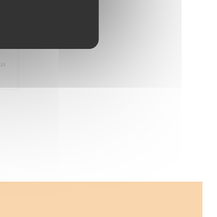
5
/5
us