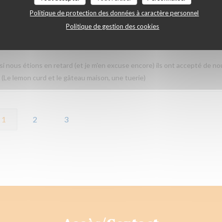
Politique de protection des données à caractère personnel
Politique de gestion des cookies
Service
:
5
/5
Ambiance
:
5
/5
Cuisine
:
5
/5
Qualité / Prix
:
i nous étions en retard (et je m'en excuse encore) ils ont accepté de no
! (Le lemon curd et le gâteau maison, une tuerie)
1
2
3