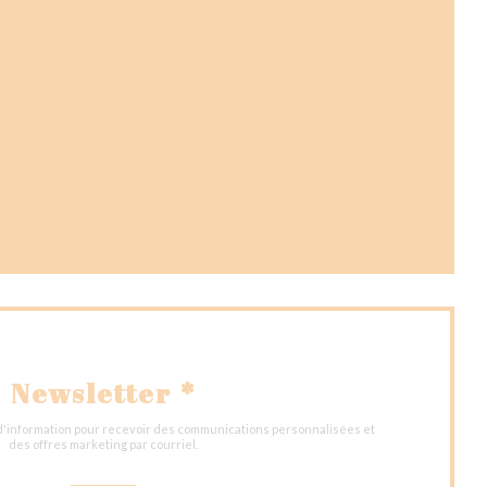
nouvelle fenêtre))
fenêtre))
velle fenêtre))
Newsletter
*
 d'information pour recevoir des communications personnalisées et
des offres marketing par courriel.