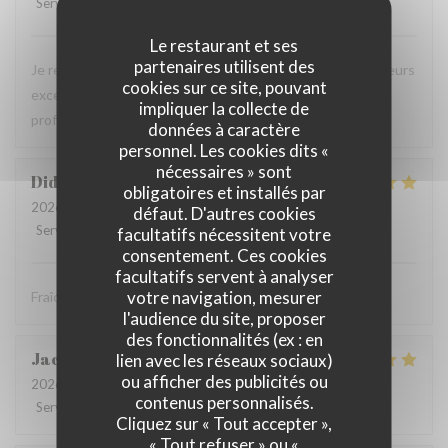
Service
:
5
/5
Ambiance
:
5
/5
Cuisine
:
5
/5
Qualité / Prix
:
5
/5
Le restaurant et ses
partenaires utilisent des
Je recommande ce restaurant, la qualité des plats, les saveurs
cookies sur ce site, pouvant
exceptionnelles sans compter la gentillesse et
impliquer la collecte de
professionnalisme du personnel.
données à caractère
personnel. Les cookies dits «
nécessaires » sont
Didier
P
obligatoires et installés par
2026-08-01
- 12:30 - Couverts 4
défaut. D'autres cookies
Service
:
5
/5
Ambiance
:
5
/5
Cuisine
:
5
/5
Qualité / Prix
:
5
/5
facultatifs nécessitent votre
consentement. Ces cookies
facultatifs servent à analyser
votre navigation, mesurer
Fraîcheur des produits
l'audience du site, proposer
des fonctionnalités (ex : en
Jacques
B
lien avec les réseaux sociaux)
ou afficher des publicités ou
2026-07-31
- 20:30 - Couverts 2
contenus personnalisés.
Service
:
5
/5
Ambiance
:
5
/5
Cuisine
:
5
/5
Qualité / Prix
:
5
/5
Cliquez sur « Tout accepter »,
« Tout refuser » ou «