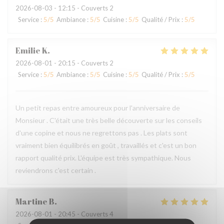
2026-08-03
- 12:15 - Couverts 2
Service
:
5
/5
Ambiance
:
5
/5
Cuisine
:
5
/5
Qualité / Prix
:
5
/5
Emilie
K
2026-08-01
- 20:15 - Couverts 2
Service
:
5
/5
Ambiance
:
5
/5
Cuisine
:
5
/5
Qualité / Prix
:
5
/5
Un petit repas entre amoureux pour l'anniversaire de
Monsieur . C'était une très belle découverte sur les conseils
d'une copine et nous ne regrettons pas . Les plats sont
vraiment bien équilibrés en goût , travaillés et c'est un bon
rapport qualité prix. L'équipe est très sympathique. Nous
reviendrons c'est certain .
Martine
B
2026-08-01
- 20:45 - Couverts 4