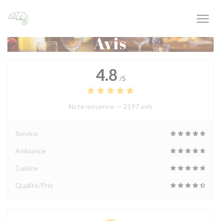
Personnalisation de vos choix en matière de cookies
Avis
4.8
/5
Note moyenne —
2197 avis
Service
Ambiance
Cuisine
Qualité/Prix