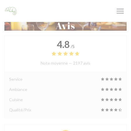
Personnalisation de vos choix en matière de cookies
Avis
4.8
/5
Note moyenne —
2197 avis
Service
Ambiance
Cuisine
Qualité/Prix