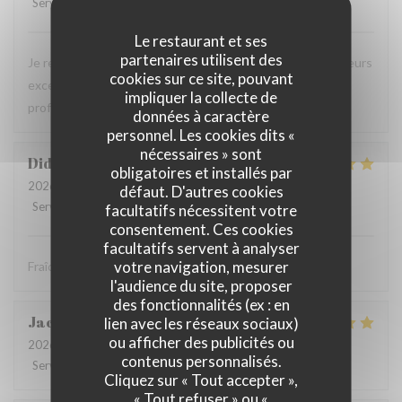
Service
:
5
/5
Ambiance
:
5
/5
Cuisine
:
5
/5
Qualité / Prix
:
5
/5
Le restaurant et ses
partenaires utilisent des
Je recommande ce restaurant, la qualité des plats, les saveurs
cookies sur ce site, pouvant
exceptionnelles sans compter la gentillesse et
impliquer la collecte de
professionnalisme du personnel.
données à caractère
personnel. Les cookies dits «
nécessaires » sont
Didier
P
obligatoires et installés par
2026-08-01
- 12:30 - Couverts 4
défaut. D'autres cookies
Service
:
5
/5
Ambiance
:
5
/5
Cuisine
:
5
/5
Qualité / Prix
:
5
/5
facultatifs nécessitent votre
consentement. Ces cookies
facultatifs servent à analyser
votre navigation, mesurer
Fraîcheur des produits
l'audience du site, proposer
des fonctionnalités (ex : en
Jacques
B
lien avec les réseaux sociaux)
ou afficher des publicités ou
2026-07-31
- 20:30 - Couverts 2
contenus personnalisés.
Service
:
5
/5
Ambiance
:
5
/5
Cuisine
:
5
/5
Qualité / Prix
:
5
/5
Cliquez sur « Tout accepter »,
« Tout refuser » ou «