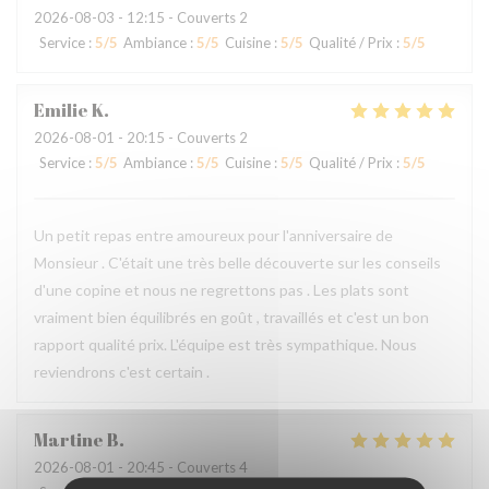
2026-08-03
- 12:15 - Couverts 2
Service
:
5
/5
Ambiance
:
5
/5
Cuisine
:
5
/5
Qualité / Prix
:
5
/5
Emilie
K
2026-08-01
- 20:15 - Couverts 2
Service
:
5
/5
Ambiance
:
5
/5
Cuisine
:
5
/5
Qualité / Prix
:
5
/5
Un petit repas entre amoureux pour l'anniversaire de
Monsieur . C'était une très belle découverte sur les conseils
d'une copine et nous ne regrettons pas . Les plats sont
vraiment bien équilibrés en goût , travaillés et c'est un bon
rapport qualité prix. L'équipe est très sympathique. Nous
reviendrons c'est certain .
Martine
B
2026-08-01
- 20:45 - Couverts 4