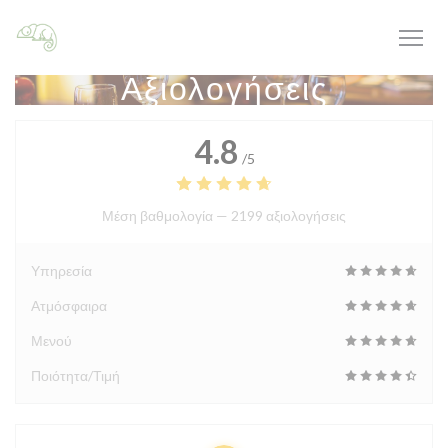
Πίνακας διαχείρισης "Μπισκότων" (Cookies)
Αξιολογήσεις
4.8
/5
Μέση βαθμολογία —
2199 αξιολογήσεις
Υπηρεσία
Ατμόσφαιρα
Μενού
Ποιότητα/Τιμή