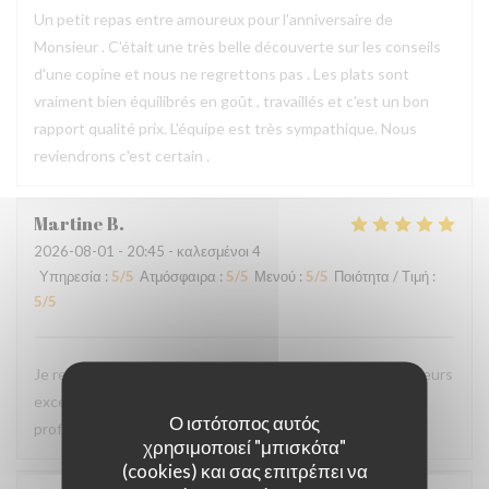
Un petit repas entre amoureux pour l'anniversaire de
Monsieur . C'était une très belle découverte sur les conseils
d'une copine et nous ne regrettons pas . Les plats sont
vraiment bien équilibrés en goût , travaillés et c'est un bon
rapport qualité prix. L'équipe est très sympathique. Nous
reviendrons c'est certain .
Martine
B
2026-08-01
- 20:45 - καλεσμένοι 4
Υπηρεσία
:
5
/5
Ατμόσφαιρα
:
5
/5
Μενού
:
5
/5
Ποιότητα / Τιμή
:
5
/5
Je recommande ce restaurant, la qualité des plats, les saveurs
exceptionnelles sans compter la gentillesse et
Ο ιστότοπος αυτός
professionnalisme du personnel.
χρησιμοποιεί "μπισκότα"
(cookies) και σας επιτρέπει να