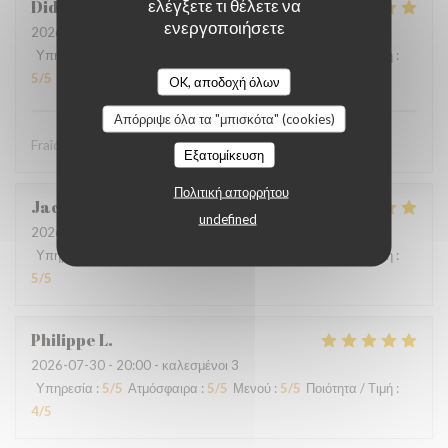
ελέγξετε τι θέλετε να
Didier
P
ενεργοποιήσετε
2026-08-01
- 12:30 - καλεσμένοι 4
Υπηρεσία
:
5
/5
Ατμόσφαιρα
:
5
/5
Μενού
:
5
/5
Ποιότητα / Τιμή
:
5
/5
OK, αποδοχή όλων
Απόρριψε όλα τα "μπισκότα" (cookies)
Fraîcheur des produits
Εξατομίκευση
Πολιτική απορρήτου
Jacques
B
undefined
2026-07-31
- 20:30 - καλεσμένοι 2
Υπηρεσία
:
5
/5
Ατμόσφαιρα
:
5
/5
Μενού
:
5
/5
Ποιότητα / Τιμή
:
5
/5
Philippe
L
2026-07-30
- 20:00 - καλεσμένοι 3
Υπηρεσία
:
5
/5
Ατμόσφαιρα
:
5
/5
Μενού
:
5
/5
Ποιότητα / Τιμή
:
4
/5