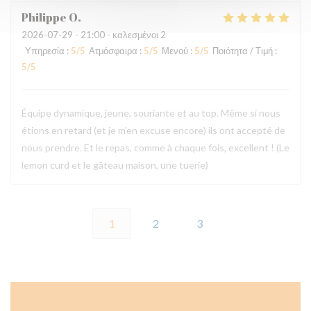
Philippe
O
2026-07-29
- 21:00 - καλεσμένοι 2
Υπηρεσία
:
5
/5
Ατμόσφαιρα
:
5
/5
Μενού
:
5
/5
Ποιότητα / Τιμή
:
5
/5
Équipe dynamique, jeune, souriante et au top. Même si nous
étions en retard (et je m'en excuse encore) ils ont accepté de
nous prendre. Et le repas, comme à chaque fois, excellent ! (Le
lemon curd et le gâteau maison, une tuerie)
1
2
3