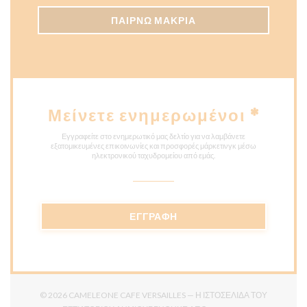
ΠΑΊΡΝΩ ΜΑΚΡΙΆ
Μείνετε ενημερωμένοι
*
Εγγραφείτε στο ενημερωτικό μας δελτίο για να λαμβάνετε
εξατομικευμένες επικοινωνίες και προσφορές μάρκετινγκ μέσω
ηλεκτρονικού ταχυδρομείου από εμάς.
ΕΓΓΡΑΦΉ
© 2026 CAMELEONE CAFE VERSAILLES — Η ΙΣΤΟΣΕΛΊΔΑ ΤΟΥ