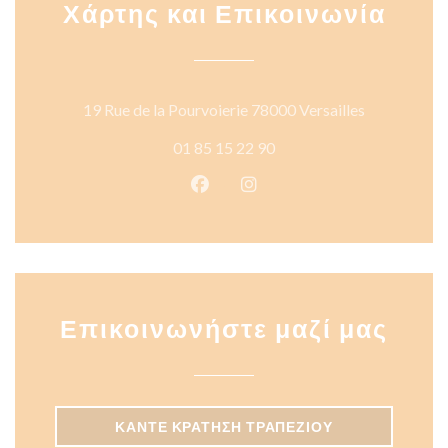
Χάρτης και Επικοινωνία
((ανοίγει σ
19 Rue de la Pourvoierie 78000 Versailles
01 85 15 22 90
Facebook ((ανοίγει σε νέο παρά
Instagram ((ανοίγει σε νέ
Επικοινωνήστε μαζί μας
ΚΆΝΤΕ ΚΡΆΤΗΣΗ ΤΡΑΠΕΖΙΟΎ