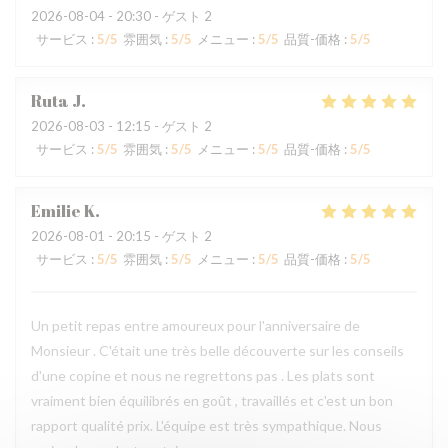
2026-08-04
- 20:30 - ゲスト 2
サービス
:
5
/5
雰囲気
:
5
/5
メニュー
:
5
/5
品質-価格
:
5
/5
Ruta
J
2026-08-03
- 12:15 - ゲスト 2
サービス
:
5
/5
雰囲気
:
5
/5
メニュー
:
5
/5
品質-価格
:
5
/5
Emilie
K
2026-08-01
- 20:15 - ゲスト 2
サービス
:
5
/5
雰囲気
:
5
/5
メニュー
:
5
/5
品質-価格
:
5
/5
Un petit repas entre amoureux pour l'anniversaire de
Monsieur . C'était une très belle découverte sur les conseils
d'une copine et nous ne regrettons pas . Les plats sont
vraiment bien équilibrés en goût , travaillés et c'est un bon
rapport qualité prix. L'équipe est très sympathique. Nous