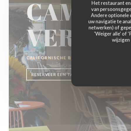
CAMELE
Het restaurant en 
van persoonsgegev
Andere optionele 
uw navigatie te anal
VERSAIL
netwerken) of geper
'Weiger alle' of
wijzigen
CALIFORNISCHE BROUWERIJ
|
VERSAILLE
RESERVEER EEN TAFEL
AFHAAL