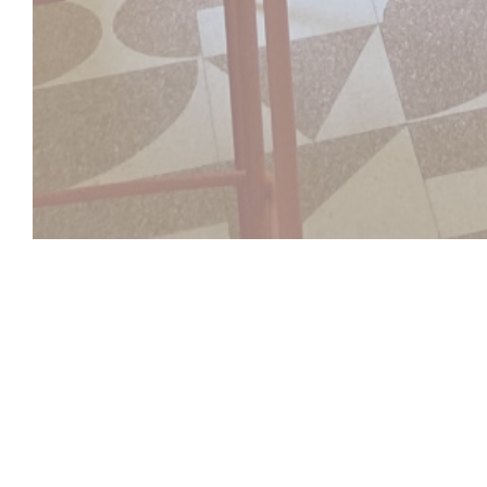
CAMELEONE CAFE VER
Dagelijks geopend voor lunch en diner. Gesloten op 
winterperiode. Kaart 22 €