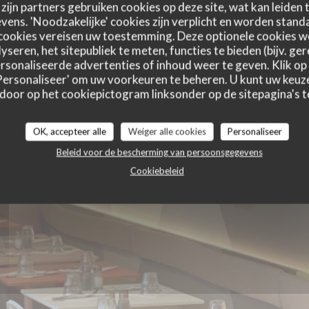
ONE CAFE
zijn partners gebruiken cookies op deze site, wat kan leiden
ens. 'Noodzakelijke' cookies zijn verplicht en worden standa
cookies vereisen uw toestemming. Deze optionele cookies 
yseren, het sitepubliek te meten, functies te bieden (bijv. ge
LES
sonaliseerde advertenties of inhoud weer te geven. Klik op '
 'Personaliseer' om uw voorkeuren te beheren. U kunt uw keu
 door op het cookiepictogram linksonder op de sitepagina's te
OK, accepteer alle
Weiger alle cookies
Personaliseer
S
Beleid voor de bescherming van persoonsgegevens
Cookiebeleid