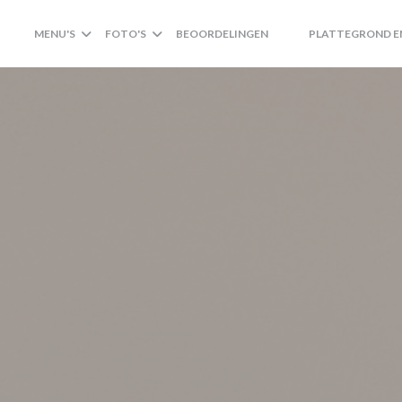
MENU'S
FOTO'S
BEOORDELINGEN
PLATTEGROND E
((OPENT IN EEN NIEUW
((OPENT IN EEN NI