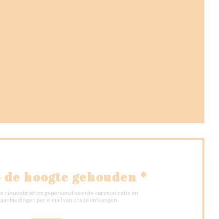
en nieuw venster))
venster))
nieuw venster))
 de hoogte gehouden
*
onze nieuwsbrief om gepersonaliseerde communicatie en
aanbiedingen per e-mail van ons te ontvangen.