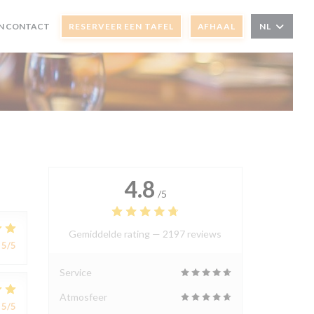
N CONTACT
RESERVEER EEN TAFEL
AFHAAL
NL
 VENSTER))
EUW VENSTER))
4.8
/5
Gemiddelde rating —
2197 reviews
5
/5
Service
Atmosfeer
5
/5