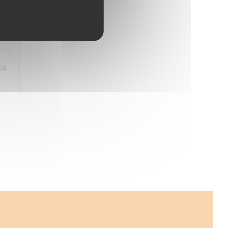
5
/5
us