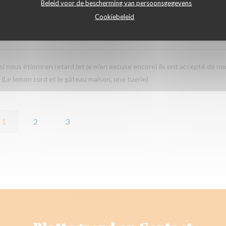
Beleid voor de bescherming van persoonsgegevens
Cookiebeleid
Service
:
5
/5
Atmosfeer
:
5
/5
Keuken
:
5
/5
Kwaliteit / Prijs
:
i nous étions en retard (et je m'en excuse encore) ils ont accepté de no
! (Le lemon curd et le gâteau maison, une tuerie)
1
2
3