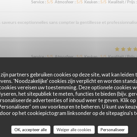
Service
:
5
/5
Atmosfeer
:
5
/5
Keuken
:
5
/5
Kwaliteit / Prijs
:
es saveurs exceptionnelles sans compter la gentillesse et professionnali
Service
:
5
/5
Atmosfeer
:
5
/5
Keuken
:
5
/5
Kwaliteit / Prijs
:
zijn partners gebruiken cookies op deze site, wat kan leiden
ens. 'Noodzakelijke' cookies zijn verplicht en worden standa
cookies vereisen uw toestemming. Deze optionele cookies 
yseren, het sitepubliek te meten, functies te bieden (bijv. ge
sonaliseerde advertenties of inhoud weer te geven. Klik op '
Service
:
5
/5
Atmosfeer
:
5
/5
Keuken
:
5
/5
Kwaliteit / Prijs
:
 'Personaliseer' om uw voorkeuren te beheren. U kunt uw keu
 door op het cookiepictogram linksonder op de sitepagina's te
OK, accepteer alle
Weiger alle cookies
Personaliseer
Service
:
5
/5
Atmosfeer
:
5
/5
Keuken
:
5
/5
Kwaliteit / Prijs
: