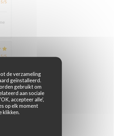
5
/5
sme
5
/5
 tot de verzameling
ard geïnstalleerd.
worden gebruikt om
relateerd aan sociale
OK, accepteer alle',
5
/5
zes op elk moment
 klikken.
4
/5