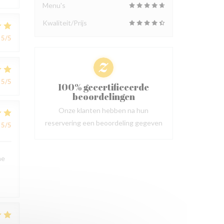
Menu's
Kwaliteit/Prijs
5
/5
5
/5
100% gecertificeerde
beoordelingen
Onze klanten hebben na hun
reservering een beoordeling gegeven
5
/5
ne