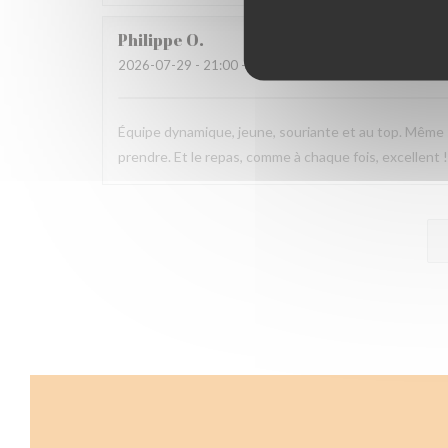
Philippe
O
2026-07-29
- 21:00 - Gasten 2
Équipe dynamique, jeune, souriante et au top. Même s
prendre. Et le repas, comme à chaque fois, excellent 