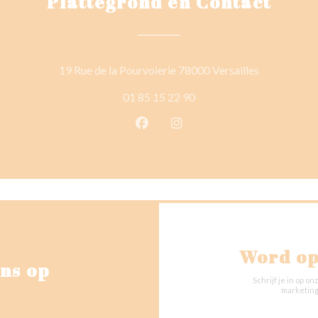
Plattegrond en Contact
((opent in e
19 Rue de la Pourvoierie 78000 Versailles
01 85 15 22 90
Facebook ((opent in een nieuw 
Instagram ((opent in een 
Word op
ns op
Schrijf je in op 
marketing