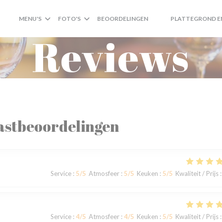
MENU'S
FOTO'S
BEOORDELINGEN
PLATTEGROND E
((OPENT IN EEN NIEUW
((OPENT IN EEN NI
Reviews
astbeoordelingen
Service
:
5
/5
Atmosfeer
:
5
/5
Keuken
:
5
/5
Kwaliteit / Prijs
:
Service
:
4
/5
Atmosfeer
:
4
/5
Keuken
:
5
/5
Kwaliteit / Prijs
: