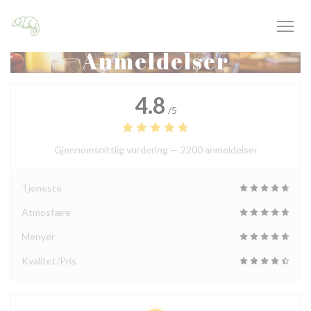
Panel for informasjonskapsler
Anmeldelser
4.8
/5
Gjennomsnittlig vurdering —
2200 anmeldelser
Tjeneste
Atmosfære
Menyer
Kvalitet/Pris