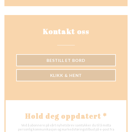
Kontakt oss
BESTILL ET BORD
KLIKK & HENT
Hold deg oppdatert
*
Ved å abonnere på vårt nyhetsbrev samtykker du til å motta
personlig kommunikasjon og markedsføringstilbud på e-post fra