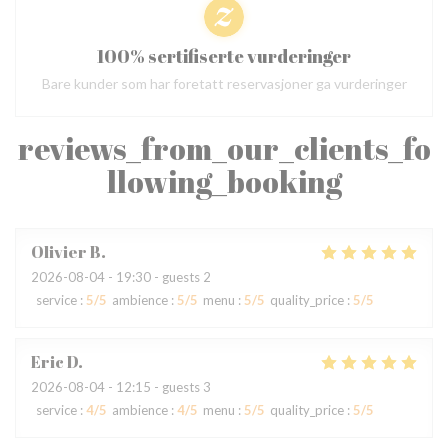
100% sertifiserte vurderinger
Bare kunder som har foretatt reservasjoner ga vurderinger
reviews_from_our_clients_fo
llowing_booking
Olivier
B
2026-08-04
- 19:30 - guests 2
service
:
5
/5
ambience
:
5
/5
menu
:
5
/5
quality_price
:
5
/5
Eric
D
2026-08-04
- 12:15 - guests 3
service
:
4
/5
ambience
:
4
/5
menu
:
5
/5
quality_price
:
5
/5