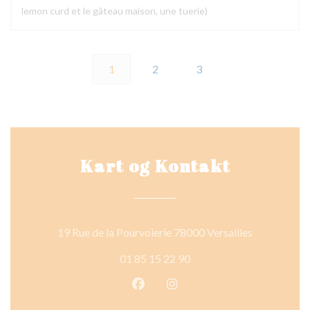
lemon curd et le gâteau maison, une tuerie)
1
2
3
Kart og Kontakt
((åpner i et 
19 Rue de la Pourvoierie 78000 Versailles
01 85 15 22 90
Facebook ((åpner i et nytt vindu
Instagram ((åpner i et nytt