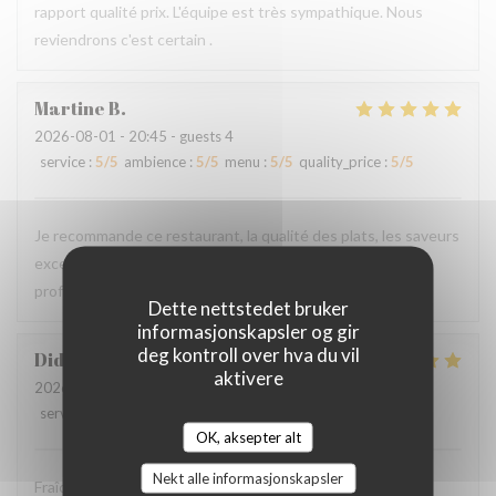
rapport qualité prix. L'équipe est très sympathique. Nous
reviendrons c'est certain .
Martine
B
2026-08-01
- 20:45 - guests 4
service
:
5
/5
ambience
:
5
/5
menu
:
5
/5
quality_price
:
5
/5
Je recommande ce restaurant, la qualité des plats, les saveurs
exceptionnelles sans compter la gentillesse et
professionnalisme du personnel.
Dette nettstedet bruker
informasjonskapsler og gir
deg kontroll over hva du vil
Didier
P
aktivere
2026-08-01
- 12:30 - guests 4
service
:
5
/5
ambience
:
5
/5
menu
:
5
/5
quality_price
:
5
/5
OK, aksepter alt
Nekt alle informasjonskapsler
Fraîcheur des produits