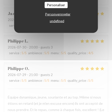
Personaliser
Jacques
B
Personvernregler
2026-07-31
- 20:30 - guests 2
undefined
service
:
5
/5
ambience
:
5
/5
menu
:
5
/5
quality_price
:
5
/5
Philippe
L
2026-07-30
- 20:00 - guests 3
service
:
5
/5
ambience
:
5
/5
menu
:
5
/5
quality_price
:
4
/5
Philippe
O
2026-07-29
- 21:00 - guests 2
service
:
5
/5
ambience
:
5
/5
menu
:
5
/5
quality_price
:
5
/5
Équipe dynamique, jeune, souriante et au top. Même si nous
étions en retard (et je m'en excuse encore) ils ont accepté de
nous prendre. Et le repas, comme à chaque fois, excellent ! (Le