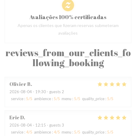
Avaliações 100% certificadas
Apenas os clientes que fizeram reservas submeteram
avaliações
reviews_from_our_clients_fo
llowing_booking
Olivier
B
2026-08-04
- 19:30 - guests 2
service
:
5
/5
ambience
:
5
/5
menu
:
5
/5
quality_price
:
5
/5
Eric
D
2026-08-04
- 12:15 - guests 3
service
:
4
/5
ambience
:
4
/5
menu
:
5
/5
quality_price
:
5
/5