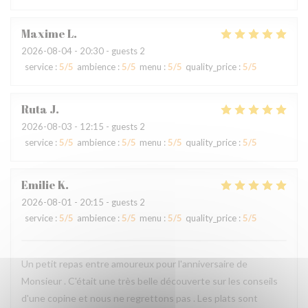
Maxime
L
2026-08-04
- 20:30 - guests 2
service
:
5
/5
ambience
:
5
/5
menu
:
5
/5
quality_price
:
5
/5
Ruta
J
2026-08-03
- 12:15 - guests 2
service
:
5
/5
ambience
:
5
/5
menu
:
5
/5
quality_price
:
5
/5
Emilie
K
2026-08-01
- 20:15 - guests 2
service
:
5
/5
ambience
:
5
/5
menu
:
5
/5
quality_price
:
5
/5
Un petit repas entre amoureux pour l'anniversaire de
Monsieur . C'était une très belle découverte sur les conseils
d'une copine et nous ne regrettons pas . Les plats sont