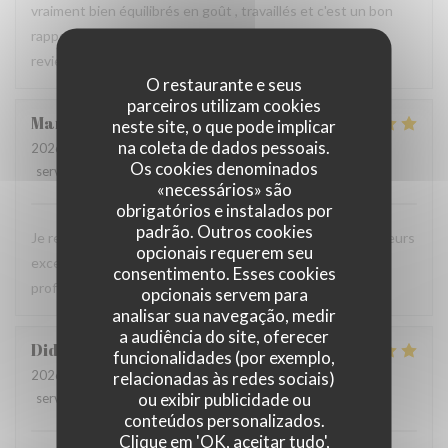
vraiment bien équilibrés en goût , travaillés et c'est un bon
rapport qualité prix. L'équipe est très sympathique. Nous
reviendrons c'est certain .
O restaurante e seus
parceiros utilizam cookies
Martine
B
neste site, o que pode implicar
na coleta de dados pessoais.
2026-08-01
- 20:45 - guests 4
Os cookies denominados
service
:
5
/5
ambience
:
5
/5
menu
:
5
/5
quality_price
:
5
/5
«necessários» são
obrigatórios e instalados por
padrão. Outros cookies
Je recommande ce restaurant, la qualité des plats, les saveurs
opcionais requerem seu
exceptionnelles sans compter la gentillesse et
consentimento. Esses cookies
professionnalisme du personnel.
opcionais servem para
analisar sua navegação, medir
a audiência do site, oferecer
Didier
P
funcionalidades (por exemplo,
2026-08-01
- 12:30 - guests 4
relacionadas às redes sociais)
ou exibir publicidade ou
service
:
5
/5
ambience
:
5
/5
menu
:
5
/5
quality_price
:
5
/5
conteúdos personalizados.
Clique em 'OK, aceitar tudo',