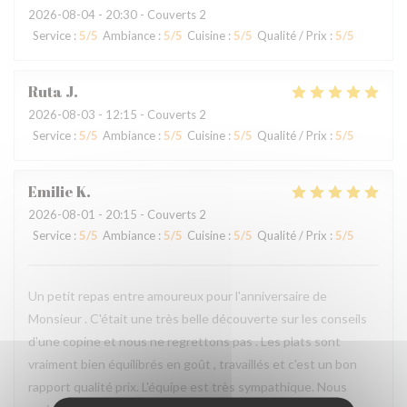
2026-08-04
- 20:30 - Couverts 2
Service
:
5
/5
Ambiance
:
5
/5
Cuisine
:
5
/5
Qualité / Prix
:
5
/5
Ruta
J
2026-08-03
- 12:15 - Couverts 2
Service
:
5
/5
Ambiance
:
5
/5
Cuisine
:
5
/5
Qualité / Prix
:
5
/5
Emilie
K
2026-08-01
- 20:15 - Couverts 2
Service
:
5
/5
Ambiance
:
5
/5
Cuisine
:
5
/5
Qualité / Prix
:
5
/5
Un petit repas entre amoureux pour l'anniversaire de
Monsieur . C'était une très belle découverte sur les conseils
d'une copine et nous ne regrettons pas . Les plats sont
vraiment bien équilibrés en goût , travaillés et c'est un bon
rapport qualité prix. L'équipe est très sympathique. Nous