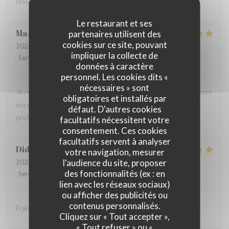
reviendrons c'est certain .
Le restaurant et ses
Martine
B
partenaires utilisent des
cookies sur ce site, pouvant
2026-08-01
- 20:45 - Couverts 4
impliquer la collecte de
Service
:
5
/5
Ambiance
:
5
/5
Cuisine
:
5
/5
Qualité / Prix
:
5
/5
données à caractère
personnel. Les cookies dits «
nécessaires » sont
Je recommande ce restaurant, la qualité des plats, les saveurs
obligatoires et installés par
exceptionnelles sans compter la gentillesse et
défaut. D'autres cookies
professionnalisme du personnel.
facultatifs nécessitent votre
consentement. Ces cookies
facultatifs servent à analyser
Didier
P
votre navigation, mesurer
l'audience du site, proposer
2026-08-01
- 12:30 - Couverts 4
des fonctionnalités (ex : en
Service
:
5
/5
Ambiance
:
5
/5
Cuisine
:
5
/5
Qualité / Prix
:
5
/5
lien avec les réseaux sociaux)
ou afficher des publicités ou
contenus personnalisés.
Fraîcheur des produits
Cliquez sur « Tout accepter »,
« Tout refuser » ou «