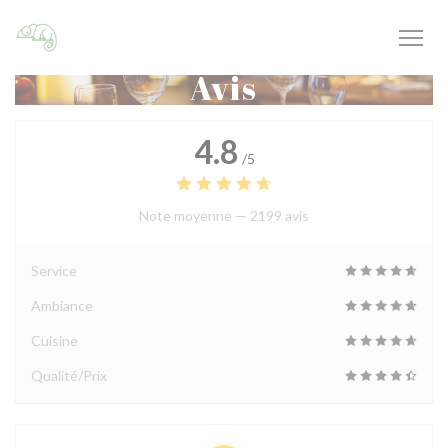
Personnalisation de vos choix en matière de cookies
Avis
4.8
/5
Note moyenne —
2199 avis
Service
Ambiance
Cuisine
Qualité/Prix