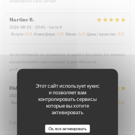
reviendrons c'est certain .
Martine
B
2026-08-01
- 20:45 - гости 4
Услуги
:
5
/5
Атмосфера
:
5
/5
Меню
:
5
/5
Цена / качество
:
5
/5
Je recommande ce restaurant, la qualité des plats, les saveurs
exceptionnelles sans compter la gentillesse et
professionnalisme du personnel.
Этот сайт использует кукис
Didier
P
и позволяет вам
2026-08-01
- 12:30 - гости 4
контролировать сервисы
Услуги
:
5
/5
Атмосфера
:
5
/5
Меню
:
5
/5
Цена / качество
:
5
/5
которые вы хотите
активировать
Fraîcheur des produits
Ок, все активировать