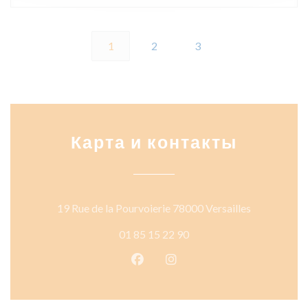
1
2
3
Карта и контакты
((открывает
19 Rue de la Pourvoierie 78000 Versailles
01 85 15 22 90
Facebook ((открывается в ново
Instagram ((открывается