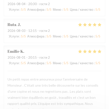
2026-08-04
- 20:30 - гости 2
Услуги
:
5
/5
Атмосфера
:
5
/5
Меню
:
5
/5
Цена / качество
:
5
/5
Ruta
J
2026-08-03
- 12:15 - гости 2
Услуги
:
5
/5
Атмосфера
:
5
/5
Меню
:
5
/5
Цена / качество
:
5
/5
Emilie
K
2026-08-01
- 20:15 - гости 2
Услуги
:
5
/5
Атмосфера
:
5
/5
Меню
:
5
/5
Цена / качество
:
5
/5
Un petit repas entre amoureux pour l'anniversaire de
Monsieur . C'était une très belle découverte sur les conseils
d'une copine et nous ne regrettons pas . Les plats sont
vraiment bien équilibrés en goût , travaillés et c'est un bon
rapport qualité prix. L'équipe est très sympathique. Nous