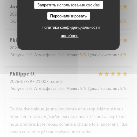
Запретить использование cookies
Jacques
B
2026-07-31
- 20:30 - гости 2
Персонализировать
Услуги
:
5
/5
Атмосфера
:
5
/5
Меню
:
5
/5
Цена / качество
:
5
/5
Политика конфиденциальности
undefined
Philippe
L
2026-07-30
- 20:00 - гости 3
Услуги
:
5
/5
Атмосфера
:
5
/5
Меню
:
5
/5
Цена / качество
:
4
/5
Philippe
O
2026-07-29
- 21:00 - гости 2
Услуги
:
5
/5
Атмосфера
:
5
/5
Меню
:
5
/5
Цена / качество
:
5
/5
Équipe dynamique, jeune, souriante et au top. Même si nous
étions en retard (et je m'en excuse encore) ils ont accepté de
nous prendre. Et le repas, comme à chaque fois, excellent ! (Le
lemon curd et le gâteau maison, une tuerie)