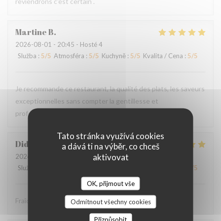
reviendrons c'est certain .
Martine
B
2026-08-01
- 20:45 - Hosté 4
Služba
:
5
/5
Atmosféra
:
5
/5
Kuchyně
:
5
/5
Kvalita / Cena
:
5
/5
Je recommande ce restaurant, la qualité des plats, les saveurs
exceptionnelles sans compter la gentillesse et
professionnalisme du personnel.
Tato stránka využívá cookies
Didier
P
a dává ti na výběr, co chceš
aktivovat
2026-08-01
- 12:30 - Hosté 4
Služba
:
5
/5
Atmosféra
:
5
/5
Kuchyně
:
5
/5
Kvalita / Cena
:
5
/5
OK, přijmout vše
Fraîcheur des produits
Odmítnout všechny cookies
Přizpůsobit