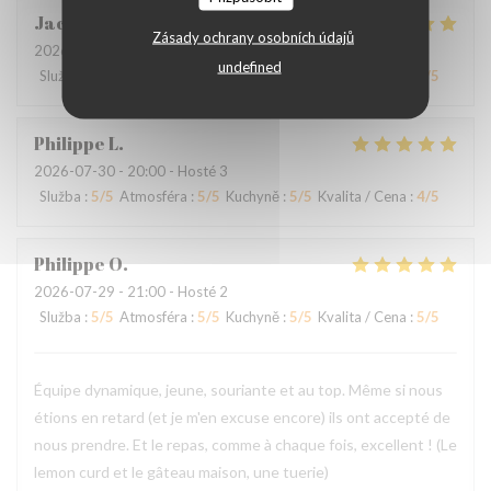
Jacques
B
Zásady ochrany osobních údajů
2026-07-31
- 20:30 - Hosté 2
undefined
Služba
:
5
/5
Atmosféra
:
5
/5
Kuchyně
:
5
/5
Kvalita / Cena
:
5
/5
Philippe
L
2026-07-30
- 20:00 - Hosté 3
Služba
:
5
/5
Atmosféra
:
5
/5
Kuchyně
:
5
/5
Kvalita / Cena
:
4
/5
Philippe
O
2026-07-29
- 21:00 - Hosté 2
Služba
:
5
/5
Atmosféra
:
5
/5
Kuchyně
:
5
/5
Kvalita / Cena
:
5
/5
Équipe dynamique, jeune, souriante et au top. Même si nous
étions en retard (et je m'en excuse encore) ils ont accepté de
nous prendre. Et le repas, comme à chaque fois, excellent ! (Le
lemon curd et le gâteau maison, une tuerie)