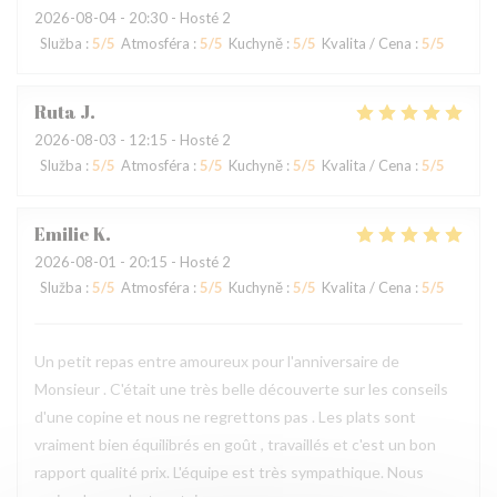
2026-08-04
- 20:30 - Hosté 2
Služba
:
5
/5
Atmosféra
:
5
/5
Kuchyně
:
5
/5
Kvalita / Cena
:
5
/5
Ruta
J
2026-08-03
- 12:15 - Hosté 2
Služba
:
5
/5
Atmosféra
:
5
/5
Kuchyně
:
5
/5
Kvalita / Cena
:
5
/5
Emilie
K
2026-08-01
- 20:15 - Hosté 2
Služba
:
5
/5
Atmosféra
:
5
/5
Kuchyně
:
5
/5
Kvalita / Cena
:
5
/5
Un petit repas entre amoureux pour l'anniversaire de
Monsieur . C'était une très belle découverte sur les conseils
d'une copine et nous ne regrettons pas . Les plats sont
vraiment bien équilibrés en goût , travaillés et c'est un bon
rapport qualité prix. L'équipe est très sympathique. Nous