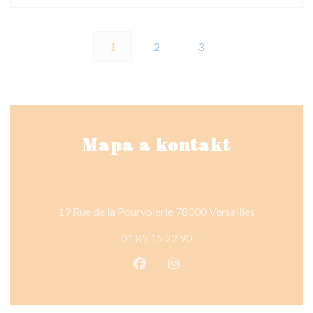
1
2
3
Mapa a kontakt
((otevře se 
19 Rue de la Pourvoierie 78000 Versailles
01 85 15 22 90
Facebook ((otevře se v novém o
Instagram ((otevře se v n