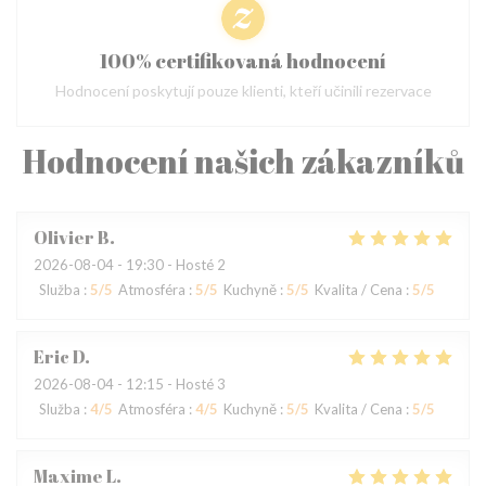
100% certifikovaná hodnocení
Hodnocení poskytují pouze klienti, kteří učinili rezervace
Hodnocení našich zákazníků
Olivier
B
2026-08-04
- 19:30 - Hosté 2
Služba
:
5
/5
Atmosféra
:
5
/5
Kuchyně
:
5
/5
Kvalita / Cena
:
5
/5
Eric
D
2026-08-04
- 12:15 - Hosté 3
Služba
:
4
/5
Atmosféra
:
4
/5
Kuchyně
:
5
/5
Kvalita / Cena
:
5
/5
Maxime
L