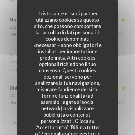
reviendrons c'est certain .
Il ristorante e i suoi partner
Martine
B
utilizzano cookies su questo
sito, che possono comportare
2026-08-01
- 20:45 - Ospiti 4
la raccolta di dati personali. I
Servizio
:
5
/5
Atmosfera
:
5
/5
Cucina
:
5
/5
Qualità / Prezzo
:
5
/5
cookies denominati
«necessari» sono obbligatori e
installati per impostazione
Je recommande ce restaurant, la qualité des plats, les saveurs
predefinita. Altri cookies
exceptionnelles sans compter la gentillesse et
opzionali richiedono il tuo
professionnalisme du personnel.
consenso. Questi cookies
opzionali servono per
analizzare la tua navigazione,
Didier
P
misurare l'audience del sito,
fornire funzionalità (ad
2026-08-01
- 12:30 - Ospiti 4
esempio, legate ai social
Servizio
:
5
/5
Atmosfera
:
5
/5
Cucina
:
5
/5
Qualità / Prezzo
:
5
/5
network) o visualizzare
pubblicità o contenuti
personalizzati. Clicca su
Fraîcheur des produits
'Accetta tutto', 'Rifiuta tutto'
o 'Personalizza' per gestire le