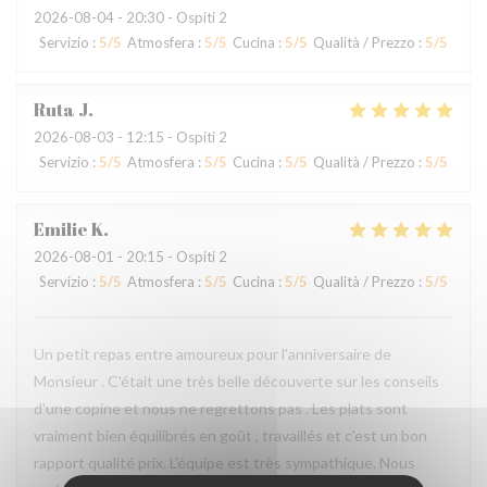
2026-08-04
- 20:30 - Ospiti 2
Servizio
:
5
/5
Atmosfera
:
5
/5
Cucina
:
5
/5
Qualità / Prezzo
:
5
/5
Ruta
J
2026-08-03
- 12:15 - Ospiti 2
Servizio
:
5
/5
Atmosfera
:
5
/5
Cucina
:
5
/5
Qualità / Prezzo
:
5
/5
Emilie
K
2026-08-01
- 20:15 - Ospiti 2
Servizio
:
5
/5
Atmosfera
:
5
/5
Cucina
:
5
/5
Qualità / Prezzo
:
5
/5
Un petit repas entre amoureux pour l'anniversaire de
Monsieur . C'était une très belle découverte sur les conseils
d'une copine et nous ne regrettons pas . Les plats sont
vraiment bien équilibrés en goût , travaillés et c'est un bon
rapport qualité prix. L'équipe est très sympathique. Nous