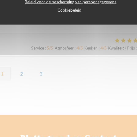
Beleid voor de bescherming van persoonsgegevens
Cookiebeleid
i nous étions en retard (et je m'en excuse encore) ils ont accepté de no
! (Le lemon curd et le gâteau maison, une tuerie)
Service
:
5
/5
Atmosfeer
:
4
/5
Keuken
:
4
/5
Kwaliteit / Prijs
:
1
2
3