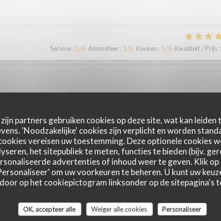
Service
:
5
/5
Atmosfeer
:
5
/5
Keuken
:
5
/5
Kwaliteit / Prijs
:
zijn partners gebruiken cookies op deze site, wat kan leiden
Service
:
5
/5
Atmosfeer
:
5
/5
Keuken
:
5
/5
Kwaliteit / Prijs
:
ens. 'Noodzakelijke' cookies zijn verplicht en worden standa
cookies vereisen uw toestemming. Deze optionele cookies 
yseren, het sitepubliek te meten, functies te bieden (bijv. ge
sonaliseerde advertenties of inhoud weer te geven. Klik op '
Service
:
5
/5
Atmosfeer
:
5
/5
Keuken
:
5
/5
Kwaliteit / Prijs
:
 'Personaliseer' om uw voorkeuren te beheren. U kunt uw keu
 door op het cookiepictogram linksonder op de sitepagina's te
OK, accepteer alle
Weiger alle cookies
Personaliseer
Service
:
5
/5
Atmosfeer
:
5
/5
Keuken
:
5
/5
Kwaliteit / Prijs
: