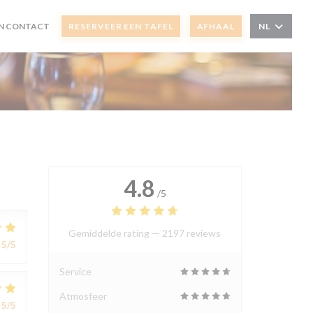
N CONTACT
RESERVEER EEN TAFEL
AFHAAL
NL
 VENSTER))
EUW VENSTER))
4.8
/5
Gemiddelde rating —
2197 reviews
5
/5
Service
Atmosfeer
5
/5