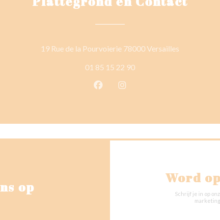
Plattegrond en Contact
((opent in e
19 Rue de la Pourvoierie 78000 Versailles
01 85 15 22 90
Facebook ((opent in een nieuw 
Instagram ((opent in een 
Word op
ns op
Schrijf je in op 
marketing