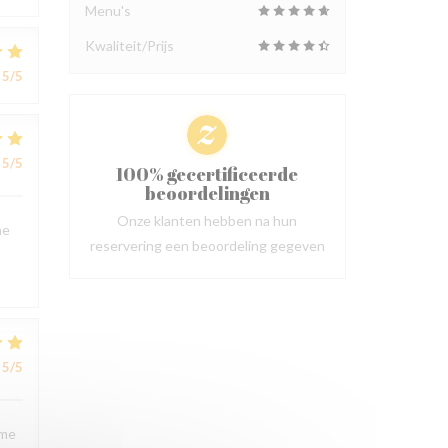
Menu's
Kwaliteit/Prijs
5
/5
5
/5
100% gecertificeerde
beoordelingen
Onze klanten hebben na hun
ne
reservering een beoordeling gegeven
5
/5
sme