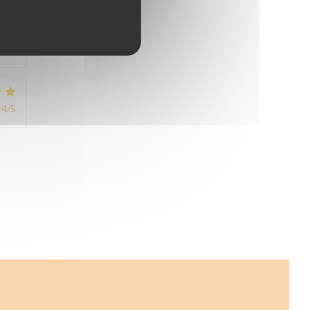
us
4
/5