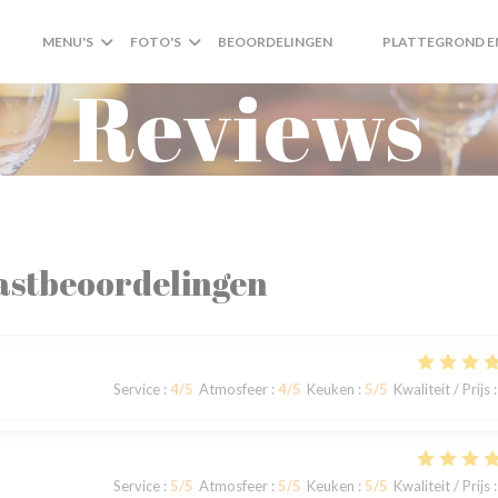
MENU'S
FOTO'S
BEOORDELINGEN
PLATTEGROND E
((OPENT IN EEN NIEUW
((OPENT IN EEN NI
Reviews
astbeoordelingen
Service
:
4
/5
Atmosfeer
:
4
/5
Keuken
:
5
/5
Kwaliteit / Prijs
:
Service
:
5
/5
Atmosfeer
:
5
/5
Keuken
:
5
/5
Kwaliteit / Prijs
: