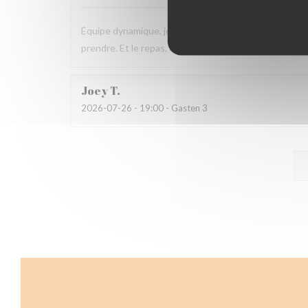
Équipe dynamique, jeune, souriante et au top. Même s
prendre. Et le repas, comme à chaque fois, excellent 
Joey
T
2026-07-26
- 19:00 - Gasten 3