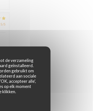
5
/5
 tot de verzameling
5
/5
ard geïnstalleerd.
worden gebruikt om
relateerd aan sociale
OK, accepteer alle',
4
/5
zes op elk moment
 klikken.
5
/5