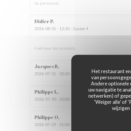
du personnel.
Didier
P
2026-08-01
- 12:30 - Gasten 4
Fraîcheur des produits
Jacques
B
Het restaurant en 
2026-07-31
- 20:30 - Gasten 2
van persoonsgegev
Andere optionele 
uw navigatie te anal
Philippe
L
netwerken) of geper
2026-07-30
- 20:00 - Gasten 3
'Weiger alle' of
wijzigen
Philippe
O
2026-07-29
- 21:00 - Gasten 2