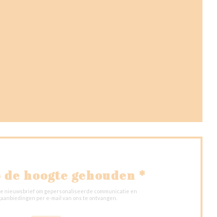
en nieuw venster))
venster))
nieuw venster))
 de hoogte gehouden
*
onze nieuwsbrief om gepersonaliseerde communicatie en
aanbiedingen per e-mail van ons te ontvangen.