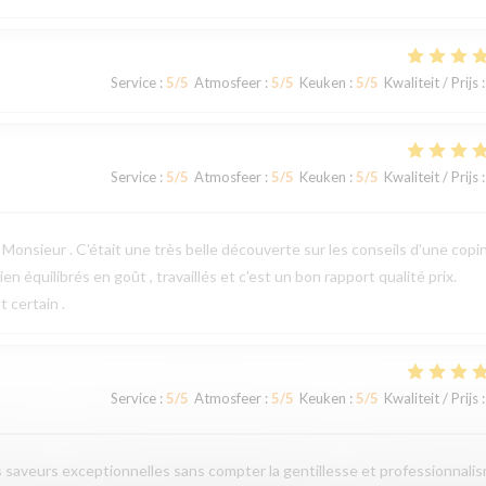
Service
:
5
/5
Atmosfeer
:
5
/5
Keuken
:
5
/5
Kwaliteit / Prijs
:
Service
:
5
/5
Atmosfeer
:
5
/5
Keuken
:
5
/5
Kwaliteit / Prijs
:
Monsieur . C'était une très belle découverte sur les conseils d'une copi
n équilibrés en goût , travaillés et c'est un bon rapport qualité prix.
 certain .
Service
:
5
/5
Atmosfeer
:
5
/5
Keuken
:
5
/5
Kwaliteit / Prijs
:
es saveurs exceptionnelles sans compter la gentillesse et professionnali