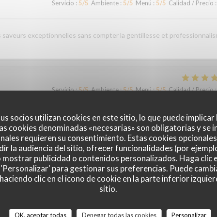
Servicio
:
5
/5
Ambiente
:
5
/5
Menú
:
5
/5
Calidad / Precio
:
es saveurs exceptionnelles sans compter la gentillesse et professionnali
Servicio
:
5
/5
Ambiente
:
5
/5
Menú
:
5
/5
Calidad / Precio
:
us socios utilizan cookies en este sitio, lo que puede implicar
as cookies denominadas «necesarias» son obligatorias y se i
nales requieren su consentimiento. Estas cookies opcionales 
ir la audiencia del sitio, ofrecer funcionalidades (por ejempl
o mostrar publicidad o contenidos personalizados. Haga clic e
Servicio
:
5
/5
Ambiente
:
5
/5
Menú
:
5
/5
Calidad / Precio
:
 'Personalizar' para gestionar sus preferencias. Puede cambi
ciendo clic en el icono de cookie en la parte inferior izquier
sitio.
Servicio
:
5
/5
Ambiente
:
5
/5
Menú
:
5
/5
Calidad / Precio
:
OK, aceptar todas
Denegar todas las cookies
Personalizar