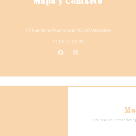
Mapa y Contacto
((abre en un
19 Rue de la Pourvoierie 78000 Versailles
01 85 15 22 90
Facebook ((abre en una nueva v
Instagram ((abre en una 
Ma
Suscríbase a nuestro boletín 