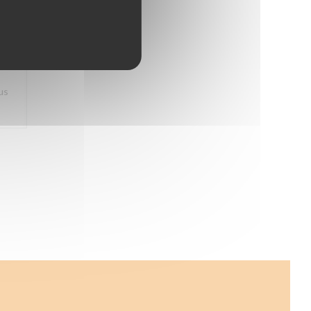
5
/5
us