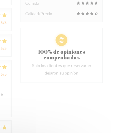
Comida
Calidad/Precio
5
/5
5
/5
100% de opiniones
comprobadas
Solo los clientes que reservaron
dejaron su opinión
5
/5
ne