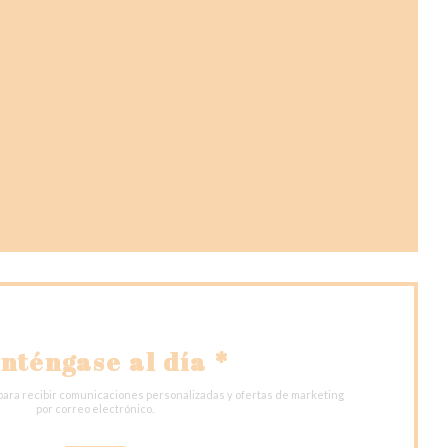
a nueva ventana))
entana))
nueva ventana))
nténgase al día
*
para recibir comunicaciones personalizadas y ofertas de marketing
por correo electrónico.