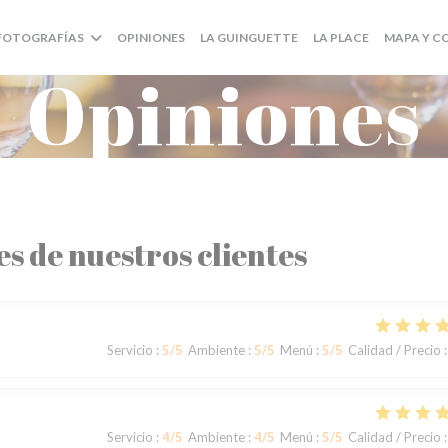
((ABRE EN UNA NUEVA V
((ABRE EN U
FOTOGRAFÍAS
OPINIONES
LA GUINGUETTE
LA PLACE
MAPA Y 
Opiniones
es de nuestros clientes
Servicio
:
5
/5
Ambiente
:
5
/5
Menú
:
5
/5
Calidad / Precio
:
Servicio
:
4
/5
Ambiente
:
4
/5
Menú
:
5
/5
Calidad / Precio
: