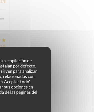
5
/5
sme
5
/5
 la recopilación de
nstalan por defecto.
sirven para analizar
o, relacionadas con
n 'Aceptar todo',
5
/5
ar sus opciones en
da de las páginas del
4
/5