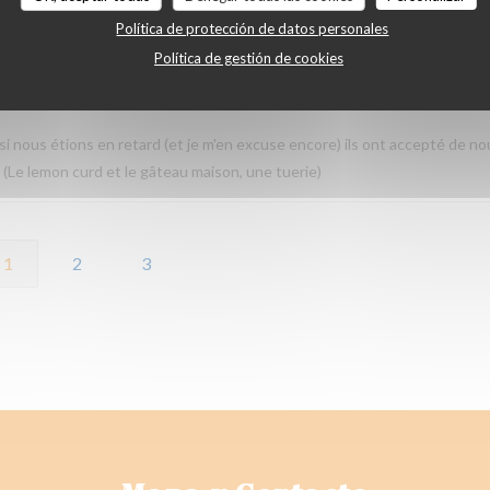
Política de protección de datos personales
Política de gestión de cookies
Servicio
:
5
/5
Ambiente
:
5
/5
Menú
:
5
/5
Calidad / Precio
:
i nous étions en retard (et je m'en excuse encore) ils ont accepté de no
! (Le lemon curd et le gâteau maison, une tuerie)
1
2
3