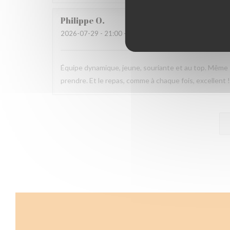
Philippe
O
2026-07-29
- 21:00 - Invitados 2
Équipe dynamique, jeune, souriante et au top. Même s
prendre. Et le repas, comme à chaque fois, excellent 