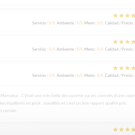
Servicio
:
5
/5
Ambiente
:
5
/5
Menú
:
5
/5
Calidad / Precio
:
Servicio
:
5
/5
Ambiente
:
5
/5
Menú
:
5
/5
Calidad / Precio
:
Servicio
:
5
/5
Ambiente
:
5
/5
Menú
:
5
/5
Calidad / Precio
:
Monsieur . C'était une très belle découverte sur les conseils d'une copi
n équilibrés en goût , travaillés et c'est un bon rapport qualité prix.
 certain .