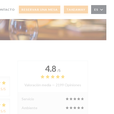
ENTANA))
NA NUEVA VENTANA))
CONTACTO
RESERVAR UNA MESA
TAKEAWAY
ES
4.8
/5
Valoración media —
2199 Opiniones
5
/5
Servicio
Ambiente
5
/5