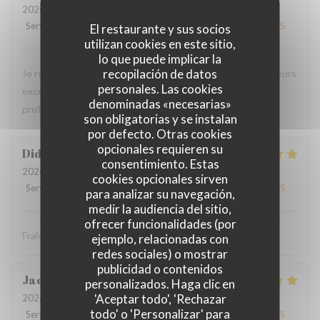
2026-08-01
- 20:45 - Invitados 4
Servicio
:
5
/5
Ambiente
:
5
/5
Menú
:
5
/5
Calidad / Precio
:
5
/5
El restaurante y sus socios
utilizan cookies en este sitio,
lo que puede implicar la
recopilación de datos
Je recommande ce restaurant, la qualité des plats, les saveurs
personales. Las cookies
exceptionnelles sans compter la gentillesse et
denominadas «necesarias»
professionnalisme du personnel.
son obligatorias y se instalan
por defecto. Otras cookies
opcionales requieren su
Didier
P
consentimiento. Estas
2026-08-01
- 12:30 - Invitados 4
cookies opcionales sirven
Servicio
:
5
/5
Ambiente
:
5
/5
Menú
:
5
/5
Calidad / Precio
:
5
/5
para analizar su navegación,
medir la audiencia del sitio,
ofrecer funcionalidades (por
Fraîcheur des produits
ejemplo, relacionadas con
redes sociales) o mostrar
publicidad o contenidos
Jacques
B
personalizados. Haga clic en
'Aceptar todo', 'Rechazar
2026-07-31
- 20:30 - Invitados 2
todo' o 'Personalizar' para
Servicio
:
5
/5
Ambiente
:
5
/5
Menú
:
5
/5
Calidad / Precio
:
5
/5