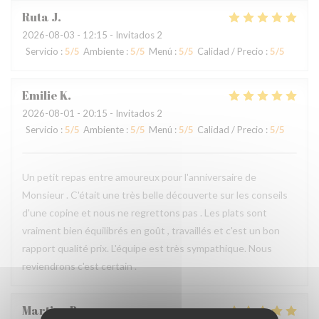
Ruta
J
2026-08-03
- 12:15 - Invitados 2
Servicio
:
5
/5
Ambiente
:
5
/5
Menú
:
5
/5
Calidad / Precio
:
5
/5
Emilie
K
2026-08-01
- 20:15 - Invitados 2
Servicio
:
5
/5
Ambiente
:
5
/5
Menú
:
5
/5
Calidad / Precio
:
5
/5
Un petit repas entre amoureux pour l'anniversaire de
Monsieur . C'était une très belle découverte sur les conseils
d'une copine et nous ne regrettons pas . Les plats sont
vraiment bien équilibrés en goût , travaillés et c'est un bon
rapport qualité prix. L'équipe est très sympathique. Nous
reviendrons c'est certain .
Martine
B