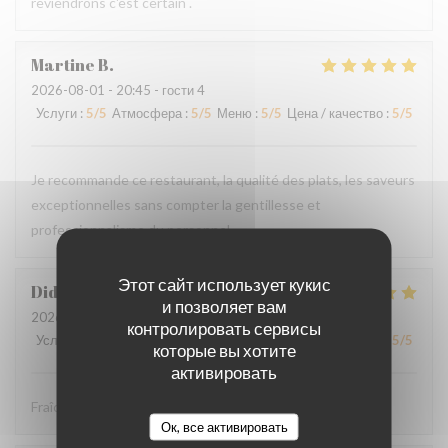
reviendrons c'est certain .
Martine
B
2026-08-01
- 20:45 - гости 4
Услуги
:
5
/5
Атмосфера
:
5
/5
Меню
:
5
/5
Цена / качество
:
5
/5
Je recommande ce restaurant, la qualité des plats, les saveurs
exceptionnelles sans compter la gentillesse et
professionnalisme du personnel.
Этот сайт использует кукис
Didier
P
и позволяет вам
2026-08-01
- 12:30 - гости 4
контролировать сервисы
Услуги
:
5
/5
Атмосфера
:
5
/5
Меню
:
5
/5
Цена / качество
:
5
/5
которые вы хотите
активировать
Fraîcheur des produits
Ок, все активировать