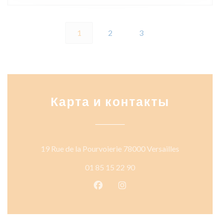
1
2
3
Карта и контакты
((открывает
19 Rue de la Pourvoierie 78000 Versailles
01 85 15 22 90
Facebook ((открывается в ново
Instagram ((открывается