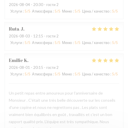
2026-08-04
- 20:30 - гости 2
Услуги
:
5
/5
Атмосфера
:
5
/5
Меню
:
5
/5
Цена / качество
:
5
/5
Ruta
J
2026-08-03
- 12:15 - гости 2
Услуги
:
5
/5
Атмосфера
:
5
/5
Меню
:
5
/5
Цена / качество
:
5
/5
Emilie
K
2026-08-01
- 20:15 - гости 2
Услуги
:
5
/5
Атмосфера
:
5
/5
Меню
:
5
/5
Цена / качество
:
5
/5
Un petit repas entre amoureux pour l'anniversaire de
Monsieur . C'était une très belle découverte sur les conseils
d'une copine et nous ne regrettons pas . Les plats sont
vraiment bien équilibrés en goût , travaillés et c'est un bon
rapport qualité prix. L'équipe est très sympathique. Nous