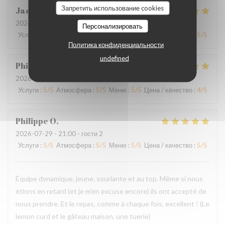
Запретить использование cookies
Jacques
B
2026-07-31
- 20:30 - гости 2
Персонализировать
Услуги
:
5
/5
Атмосфера
:
5
/5
Меню
:
5
/5
Цена / качество
:
5
/5
Политика конфиденциальности
undefined
Philippe
L
2026-07-30
- 20:00 - гости 3
Услуги
:
5
/5
Атмосфера
:
5
/5
Меню
:
5
/5
Цена / качество
:
4
/5
Philippe
O
2026-07-29
- 21:00 - гости 2
Услуги
:
5
/5
Атмосфера
:
5
/5
Меню
:
5
/5
Цена / качество
:
5
/5
Équipe dynamique, jeune, souriante et au top. Même si nous
étions en retard (et je m'en excuse encore) ils ont accepté de
nous prendre. Et le repas, comme à chaque fois, excellent ! (Le
lemon curd et le gâteau maison, une tuerie)