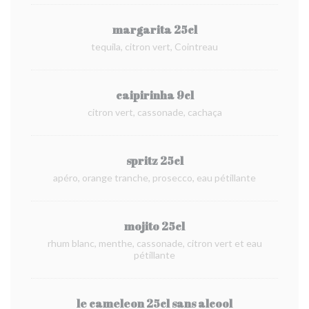
margarita 25cl
tequila, citron vert, Cointreau
caipirinha 9cl
citron vert, cassonade, cachaça
spritz 25cl
apéro, orange tranche, prosecco, eau pétillante
mojito 25cl
rhum blanc, menthe, cassonade, citron vert et eau
pétillante
le cameleon 25cl sans alcool