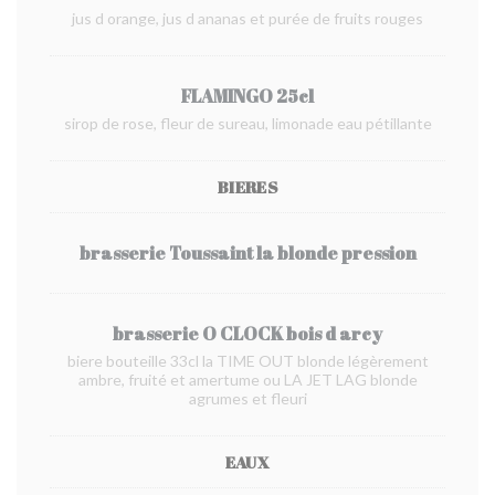
jus d orange, jus d ananas et purée de fruits rouges
FLAMINGO 25cl
sirop de rose, fleur de sureau, limonade eau pétillante
BIERES
brasserie Toussaint la blonde pression
brasserie O CLOCK bois d arcy
biere bouteille 33cl la TIME OUT blonde légèrement
ambre, fruité et amertume ou LA JET LAG blonde
agrumes et fleuri
EAUX