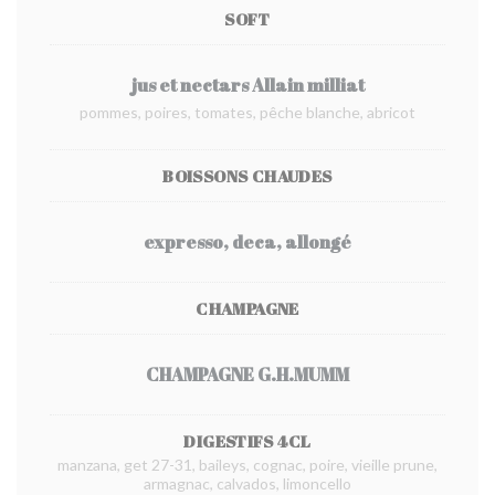
SOFT
jus et nectars Allain milliat
pommes, poires, tomates, pêche blanche, abricot
BOISSONS CHAUDES
expresso, deca, allongé
CHAMPAGNE
CHAMPAGNE G.H.MUMM
DIGESTIFS 4CL
manzana, get 27-31, baileys, cognac, poire, vieille prune,
armagnac, calvados, limoncello