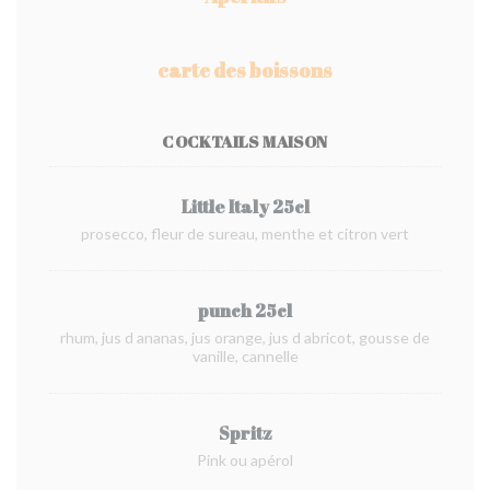
carte des boissons
COCKTAILS MAISON
Little Italy 25cl
prosecco, fleur de sureau, menthe et citron vert
punch 25cl
rhum, jus d ananas, jus orange, jus d abricot, gousse de
vanille, cannelle
Spritz
Pink ou apérol