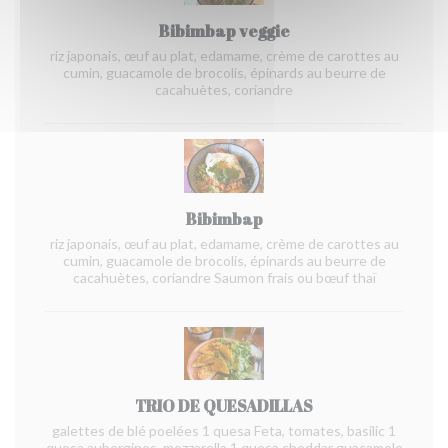
Bibimbap veggie
riz japonais, œuf au plat, edamame, crème de carottes au
cumin, guacamole de brocolis, épinards au beurre de
cacahuètes, coriandre
Bibimbap
riz japonais, œuf au plat, edamame, crème de carottes au
cumin, guacamole de brocolis, épinards au beurre de
cacahuètes, coriandre Saumon frais ou bœuf thaï
TRIO DE QUESADILLAS
galettes de blé poelées 1 quesa Feta, tomates, basilic 1
quesa aubergines, mozzarella 1 quesa cheddar guacamole