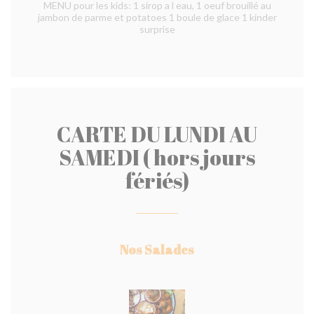
MENU pour les kids: 1 sirop a l eau, 1 oeuf brouillé au
jambon de parme et potatoes 1 boule de glace 1 kinder
surprise
CARTE DU LUNDI AU
SAMEDI ( hors jours
fériés)
Nos Salades