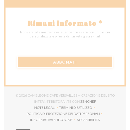
Rimani informato
*
Iscriversi alla nostra newsletter per ricevere comunicazioni
personalizzate e offerte di marketing via e-mail.
ABBONATI
© 2026 CAMELEONE CAFE VERSAILLES — CREAZIONE DEL SITO
((APRE UNA NUOVA F
INTERNET RISTORANTE CON
ZENCHEF
NOTE LEGALI
TERMINI DI UTILIZZO
((APRE UNA NUOVA FINESTRA))
((APRE UNA NUOVA FINESTRA))
POLITICA DI PROTEZIONE DEI DATI PERSONALI
((APRE UNA NUOVA FINESTRA))
INFORMATIVA SUI COOKIE
ACCESSIBILITA
((APRE UNA NUOVA FINESTRA))
((APRE UNA NUOVA FINES