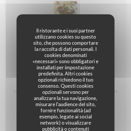
Tartare de bœuf ensoleillé
Il ristorante e i suoi partner
Tartare de bœuf Charolais, tomates séchées, coriandre
utilizzano cookies su questo
et menthe, copeaux de grana, salade et pommes
grenailles
sito, che possono comportare
la raccolta di dati personali. I
cookies denominati
«necessari» sono obbligatori e
installati per impostazione
predefinita. Altri cookies
burger Californie dream
opzionali richiedono il tuo
consenso. Questi cookies
Pain brioché, viande hachée fraîche, véritable cheddar,
tomates, oignons caramélisés, avocat , salade et pommes
opzionali servono per
grenailles
analizzare la tua navigazione,
misurare l'audience del sito,
fornire funzionalità (ad
esempio, legate ai social
network) o visualizzare
pubblicità o contenuti