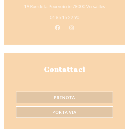
((apre una n
19 Rue de la Pourvoierie 78000 Versailles
01 85 15 22 90
Facebook ((apre una nuova fines
Instagram ((apre una nuov
Contattaci
PRENOTA
PORTA VIA