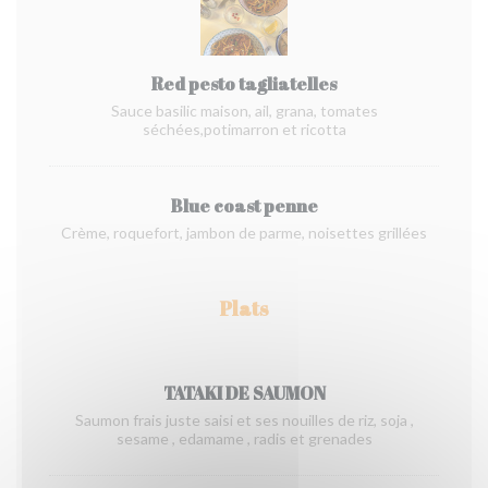
Red pesto tagliatelles
Sauce basilic maison, ail, grana, tomates
séchées,potimarron et ricotta
Blue coast penne
Crème, roquefort, jambon de parme, noisettes grillées
Plats
TATAKI DE SAUMON
Saumon frais juste saisi et ses nouilles de riz, soja ,
sesame , edamame , radis et grenades