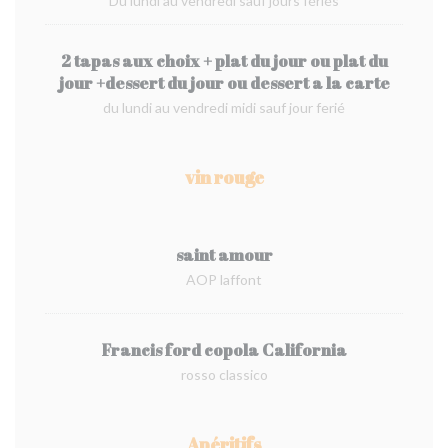
Du lundi au vendredi sauf jours fériés
2 tapas aux choix + plat du jour ou plat du
jour +dessert du jour ou dessert a la carte
du lundi au vendredi midi sauf jour ferié
vin rouge
saint amour
AOP laffont
Francis ford copola California
rosso classico
Apéritifs