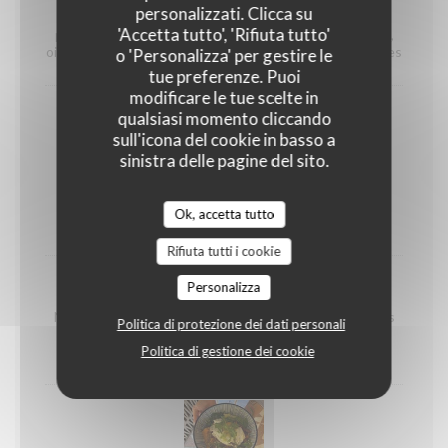
burger veggie
personalizzati. Clicca su
'Accetta tutto', 'Rifiuta tutto'
pain brioché, steak veggie, cheddar veritable, tomates,
oignons caramélisés, avocat, salade et pommes grenailles
o 'Personalizza' per gestire le
tue preferenze. Puoi
modificare le tue scelte in
qualsiasi momento cliccando
sull'icona del cookie in basso a
sinistra delle pagine del sito.
Club au pastrami
Pain de mie toasté, bœuf fumé, véritable cheddar,
Ok, accetta tutto
oignons confits, emmental, salade
Rifiuta tutti i cookie
Personalizza
Wok de Nouilles Thaï
Nouilles de blé, émincées de boeuf et légumes marinés
Politica di protezione dei dati personali
au soja, citronnelle, gingembre, coriandre et éclats de
cacahuètes
Politica di gestione dei cookie