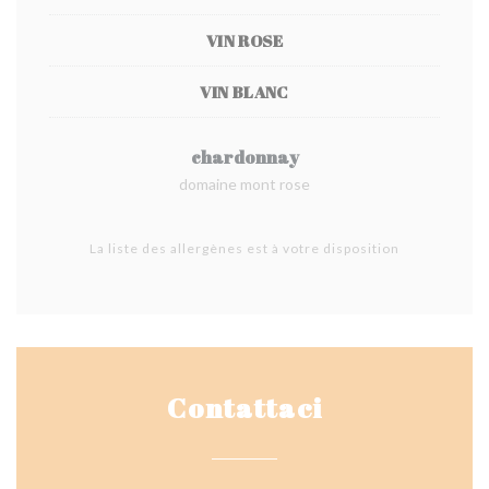
VIN ROSE
VIN BLANC
chardonnay
domaine mont rose
La liste des allergènes est à votre disposition
Contattaci