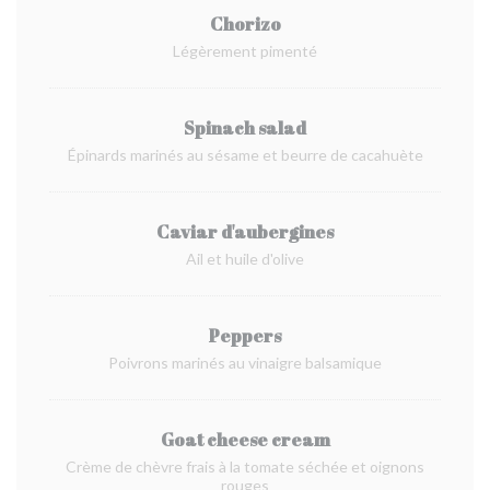
Chorizo
Légèrement pimenté
Spinach salad
Épinards marinés au sésame et beurre de cacahuète
Caviar d'aubergines
Ail et huile d'olive
Peppers
Poivrons marinés au vinaigre balsamique
Goat cheese cream
Crème de chèvre frais à la tomate séchée et oignons
rouges