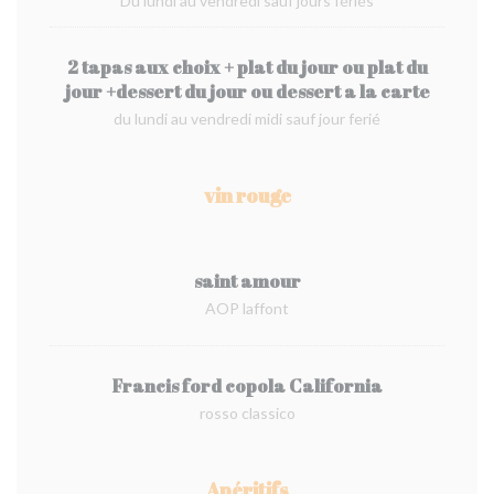
Du lundi au vendredi sauf jours fériés
2 tapas aux choix + plat du jour ou plat du
jour +dessert du jour ou dessert a la carte
du lundi au vendredi midi sauf jour ferié
vin rouge
saint amour
AOP laffont
Francis ford copola California
rosso classico
Apéritifs