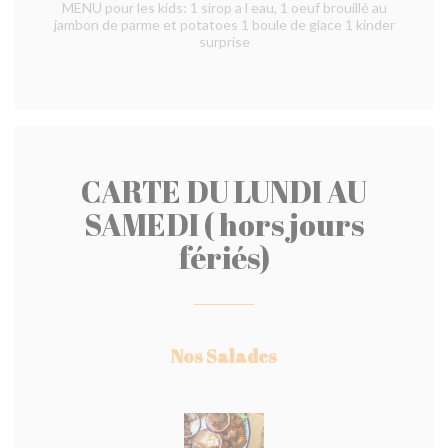
MENU pour les kids: 1 sirop a l eau, 1 oeuf brouillé au
jambon de parme et potatoes 1 boule de glace 1 kinder
surprise
CARTE DU LUNDI AU
SAMEDI ( hors jours
fériés)
Nos Salades