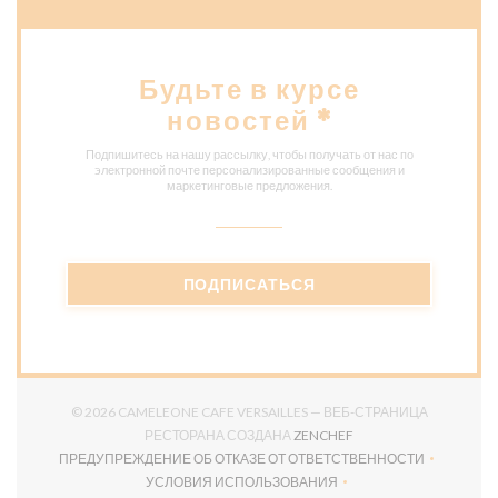
Будьте в курсе
новостей
*
Подпишитесь на нашу рассылку, чтобы получать от нас по
электронной почте персонализированные сообщения и
маркетинговые предложения.
ПОДПИСАТЬСЯ
© 2026 CAMELEONE CAFE VERSAILLES — ВЕБ-СТРАНИЦА
((ОТКРЫВАЕТСЯ В НО
РЕСТОРАНА СОЗДАНА
ZENCHEF
ПРЕДУПРЕЖДЕНИЕ ОБ ОТКАЗЕ ОТ ОТВЕТСТВЕННОСТИ
((ОТКРЫВАЕТСЯ В НОВОМ ОКНЕ))
УСЛОВИЯ ИСПОЛЬЗОВАНИЯ
((ОТКРЫВАЕТСЯ В НОВОМ ОКНЕ))