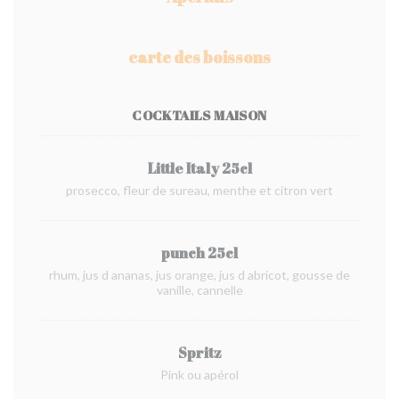
carte des boissons
COCKTAILS MAISON
Little Italy 25cl
prosecco, fleur de sureau, menthe et citron vert
punch 25cl
rhum, jus d ananas, jus orange, jus d abricot, gousse de
vanille, cannelle
Spritz
Pink ou apérol