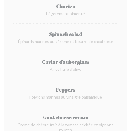
Chorizo
Légèrement pimenté
Spinach salad
Épinards marinés au sésame et beurre de cacahuète
Caviar d'aubergines
Ail et huile d'olive
Peppers
Poivrons marinés au vinaigre balsamique
Goat cheese cream
Crème de chèvre frais à la tomate séchée et oignons
rouges