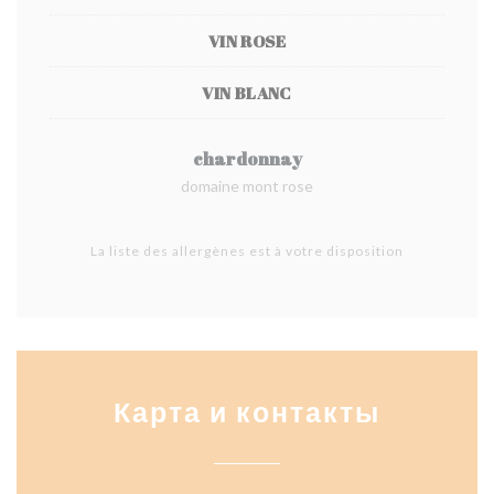
VIN ROSE
VIN BLANC
chardonnay
domaine mont rose
La liste des allergènes est à votre disposition
Карта и контакты