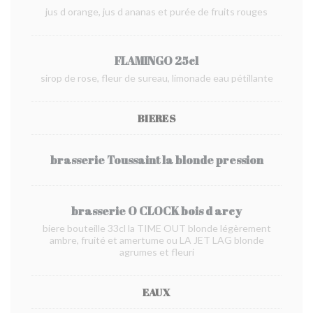
jus d orange, jus d ananas et purée de fruits rouges
FLAMINGO 25cl
sirop de rose, fleur de sureau, limonade eau pétillante
BIERES
brasserie Toussaint la blonde pression
brasserie O CLOCK bois d arcy
biere bouteille 33cl la TIME OUT blonde légèrement
ambre, fruité et amertume ou LA JET LAG blonde
agrumes et fleuri
EAUX