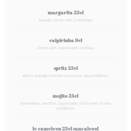
margarita 25cl
tequila, citron vert, Cointreau
caipirinha 9cl
citron vert, cassonade, cachaça
spritz 25cl
apéro, orange tranche, prosecco, eau pétillante
mojito 25cl
rhum blanc, menthe, cassonade, citron vert et eau
pétillante
le cameleon 25cl sans alcool