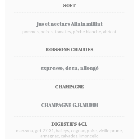
SOFT
jus et nectars Allain milliat
pommes, poires, tomates, pêche blanche, abricot
BOISSONS CHAUDES
expresso, deca, allongé
CHAMPAGNE
CHAMPAGNE G.H.MUMM
DIGESTIFS 4CL
manzana, get 27-31, baileys, cognac, poire, vieille prune,
armagnac, calvados, limoncello