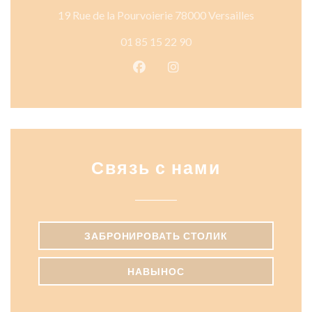
((открывает
19 Rue de la Pourvoierie 78000 Versailles
01 85 15 22 90
Facebook ((открывается в ново
Instagram ((открывается
Связь с нами
ЗАБРОНИРОВАТЬ СТОЛИК
НАВЫНОС