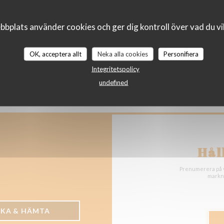
((öppnas i et
19 Rue de la Pourvoierie 78000 Versailles
bplats använder cookies och ger dig kontroll över vad du vil
01 85 15 22 90
OK, acceptera allt
Neka alla cookies
Personifiera
Facebook ((öppnas i ett nytt fön
Instagram ((öppnas i ett n
Integritetspolicy
undefined
Hål
Prenumerera på v
markna
CKA & HÄMTA