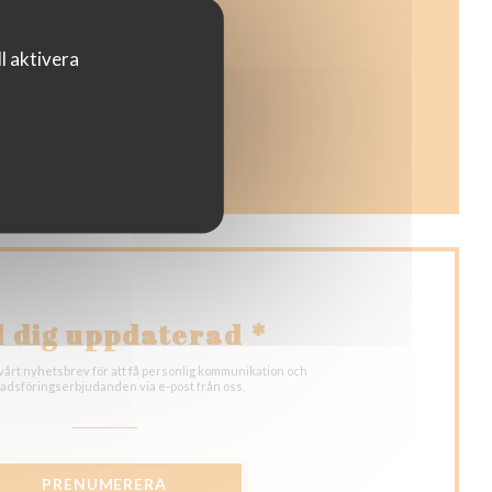
t nytt fönster))
l aktivera
ster))
ytt fönster))
l dig uppdaterad
*
årt nyhetsbrev för att få personlig kommunikation och
dsföringserbjudanden via e-post från oss.
PRENUMERERA