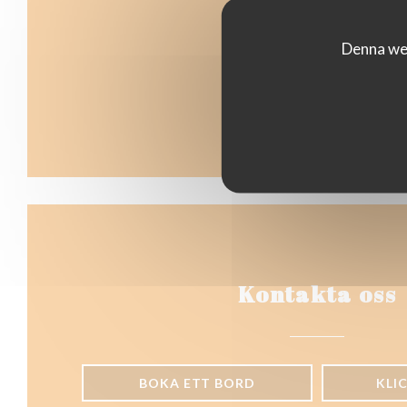
Denna web
Kontakta oss
BOKA ETT BORD
KLI