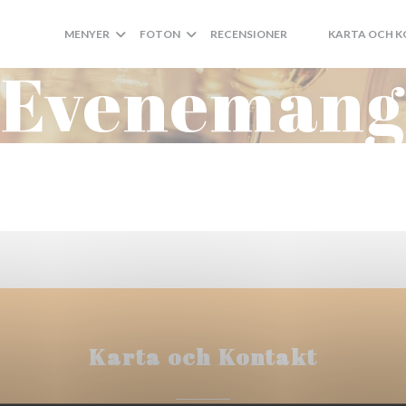
MENYER
FOTON
RECENSIONER
KARTA OCH 
((ÖPPNAS I ETT NY
((ÖPPNAS I ETT 
Evenemang
Karta och Kontakt