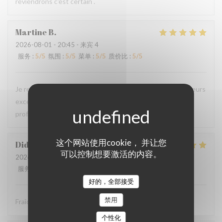
reviendrons c'est certain .
Martine
B
2026-08-01
- 20:45 - 来宾 4
服务
:
5
/5
氛围
:
5
/5
菜单
:
5
/5
质价比
:
5
/5
Je recommande ce restaurant, la qualité des plats, les saveurs
exceptionnelles sans compter la gentillesse et
professionnalisme du personnel.
这个网站使用cookie， 并让您
Didier
P
可以控制想要激活的内容。
2026-08-01
- 12:30 - 来宾 4
服务
:
5
/5
氛围
:
5
/5
菜单
:
5
/5
质价比
:
5
/5
好的，全部接受
禁用
Fraîcheur des produits
个性化